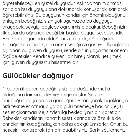
öğretebileceği en güzel duygudur. Aslında tanımlanması
zor olan bu duyguyu ona dokunarak, konuşarak, sarılarak
öğretebilirsiniz. Bu duygunun kendisi için önemli olduğunu
anlayan bebeğiniz, sizin yokluğunuzda bu duyguyu
arayacak, sevgiyi böylece öğrenmiş olacaktır. Bebeğinizin
ilk aylarda öğrenebileceği bir başka duygu ise; güvendir.
Her zaman yanında olduğunuzu bilmek, ağladığında
kucağınıza almanız, onu önemsediğinizi gösterir. İlk aylarda
aşılanan bu güven duygusu, ileride onun yaşantısını önemli
ölçüde etkiler. Kendine güvenli bir birey olarak yetişmek
için, güven duygusunu hissetmelidir.
Gülücükler dağıtıyor
4. aydan itibaren bebeğiniz sizi gördüğünde mutlu
olduğuna dair sinyaller vermeye başlar. Sesinizi
duyduğunda ya da sizi gördüğünde tanıyarak, ayaklarıyla
hızlı tekmeler atmaya ya da gülümsemeye başlar. Çeşitli
sesler çıkarması ise, sizden ilgi beklediğinin bir işaretidir.
Bebekler kendilerini rahat hissettiklerinde ve özellikle de
annelerinin kucağındayken daha çok gülümserler. Onun bu
neşesini, konuşarak tamamlayabilirsiniz. Şarkı söylemeniz,