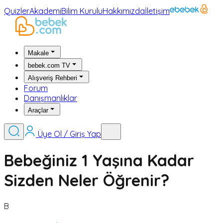
Quizler
Akademi
Bilim Kurulu
Hakkımızda
İletişim
Makale
bebek.com TV
Alışveriş Rehberi
Forum
Danışmanlıklar
Araçlar
Üye Ol / Giriş Yap
Bebeğiniz 1 Yaşına Kadar
Sizden Neler Öğrenir?
B