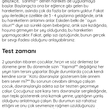
geliştikçe, ``sarılma'''' denen hareketi de uygulamaya
başlar. Başlangıçta ona bir eğlence gibi gelen bu
hareketlerin, aslında çok da fazla bir anlamı yoktur. Fakat
yaşı ilerledikçe özellikle de 3 - 4 yaşlarına geldiğinde, artık
bu hareketlerin anlamını anlar. Eskiden belki de ``oyun
olsun'''' diye sizi sürekli öpen bebeğiniz, artık size kızdığında,
hoşuna gitmeyen bir şey olduğunda, bu hareketleri
yapmayacaktır. Fakat, gelip sizi öptüğünde, bunun gerçek
bir sevgi ifadesi olduğunu anlayabilirsiniz.
Test zamanı
2 yaşından itibaren çocuklar, hırçın ve söz dinlemez bir
döneme girer. Bu dönemde sizin ``Yapma!'''' değdiğiniz her
şeyin tam tersini yaparlar. Böyle durumlarda çocuk kendi
kendine sorar ``Kötü davranışlar göstersem bile annem
beni sever mi?'''' Bu sorunun cevabını almaya çalışan
çocuk, davranışlarıyla adeta sizi bir testten geçirmeye
çalışır. Çocuğunuz size karşı ters davranışlar sergilediğinde,
aşırı tepki göstererek ona kızmak yerine, yaptığının yanlış
olduğunu anlatmaya çalışın. Bu durumun sizi rahatsız
ettiğini ve onu çok sevmenize rağmen üzüldüğünüzü