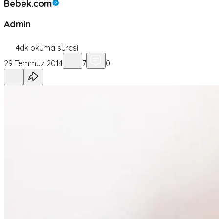
Bebek.com
Admin
4
dk okuma süresi
29 Temmuz 2014
7
0