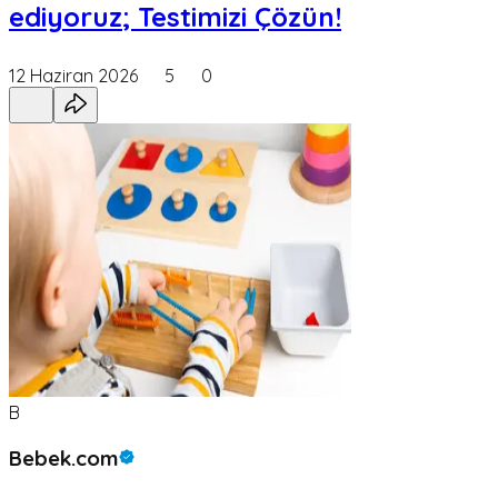
ediyoruz; Testimizi Çözün!
12 Haziran 2026
5
0
B
Bebek.com