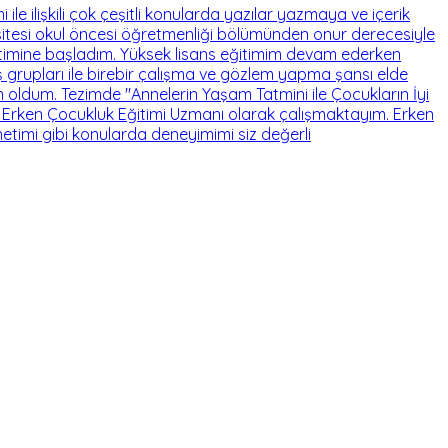
e ilişkili çok çeşitli konularda yazılar yazmaya ve içerik
itesi okul öncesi öğretmenliği bölümünden onur derecesiyle
timine başladım. Yüksek lisans eğitimim devam ederken
 grupları ile birebir çalışma ve gözlem yapma şansı elde
ldum. Tezimde "Annelerin Yaşam Tatmini ile Çocukların İyi
k'in Erken Çocukluk Eğitimi Uzmanı olarak çalışmaktayım. Erken
etimi gibi konularda deneyimimi siz değerli