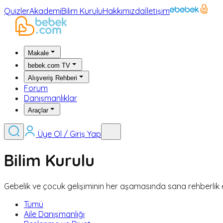
Quizler
Akademi
Bilim Kurulu
Hakkımızda
İletişim
Makale
bebek.com TV
Alışveriş Rehberi
Forum
Danışmanlıklar
Araçlar
Üye Ol / Giriş Yap
Bilim Kurulu
Gebelik ve çocuk gelişiminin her aşamasında sana rehberlik ed
Tümü
Aile Danışmanlığı