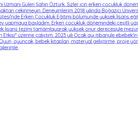
zmanı Gülen Şahin Öztürk. Sizler için erken çocukluk dönemi il
ktan çekinmeyin. Deneyimlerim 2018 yılında Boğaziçi Ünivers
itesi'nde Erken Çocukluk Eğitimi bölümünde yüksek lisans eği
rev yapmaya başladım. Erken çocukluk dönemindeki çeşitli yaş
k lisans tezimi tamamlayarak yüksek onur derecesiyle mezun o
n Etkisi" üzerine çalıştım. 2023 yılı Ocak ayı itibariyle ebebe
Oyun, oyuncak, bebek kitapları, materyal geliştirme, proje yön
ilerimle,