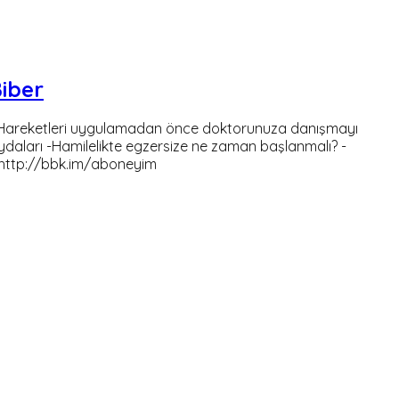
Biber
dık. Hareketleri uygulamadan önce doktorunuza danışmayı
aydaları -Hamilelikte egzersize ne zaman başlanmalı? -
 http://bbk.im/aboneyim