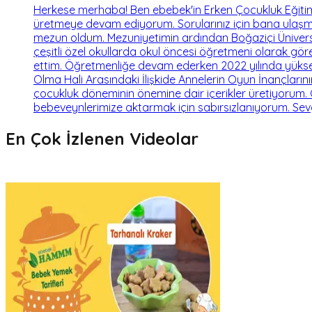
Herkese merhaba! Ben ebebek'in Erken Çocukluk Eğitimi U
üretmeye devam ediyorum. Sorularınız için bana ulaşma
mezun oldum. Mezuniyetimin ardından Boğaziçi Ünivers
çeşitli özel okullarda okul öncesi öğretmeni olarak gö
ettim. Öğretmenliğe devam ederken 2022 yılında yükse
Olma Hali Arasındaki İlişkide Annelerin Oyun İnançlarını
çocukluk döneminin önemine dair içerikler üretiyorum. 
bebeveynlerimize aktarmak için sabırsızlanıyorum. Sevg
En Çok İzlenen Videolar