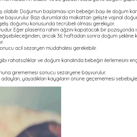
olabilir. Doğumun başlaması için bebeğin başı ile doğum kan
 başvurulur. Bazı durumlarda makattan gelişte vajinal doğuma 
eliş doğumu konusunda tecrübeli olması gerekiyor.
mudur. Eğer plasenta rahim ağzını kapatacak bir pozisyonda i
eğişebileceğinden, ancak 36. haftadan sonra doğum şekline kar
r.
sonucu acil sezaryen müdahalesi gerekebilir.
bi rahatsızlıklar ve doğum kanalında bebeğin ilerlemesini en
onuna girememesi sonucu sezaryene başvurulur.
ayları, yaşadıkları kaygıların önüne geçememesi sebebiyle i