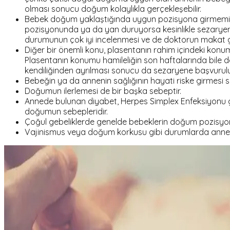
olması sonucu doğum kolaylıkla gerçekleşebilir.
Bebek doğum yaklaştığında uygun pozisyona girmemiş 
pozisyonunda ya da yan duruyorsa kesinlikle sezaryene
durumunun çok iyi incelenmesi ve de doktorun makat g
Diğer bir önemli konu, plasentanın rahim içindeki konu
Plasentanın konumu hamileliğin son haftalarında bile d
kendiliğinden ayrılması sonucu da sezaryene başvurulu
Bebeğin ya da annenin sağlığının hayati riske girmesi 
Doğumun ilerlemesi de bir başka sebeptir.
Annede bulunan diyabet, Herpes Simplex Enfeksiyonu gi
doğumun sebepleridir.
Çoğul gebeliklerde genelde bebeklerin doğum pozisy
Vajinismus veya doğum korkusu gibi durumlarda anne ad