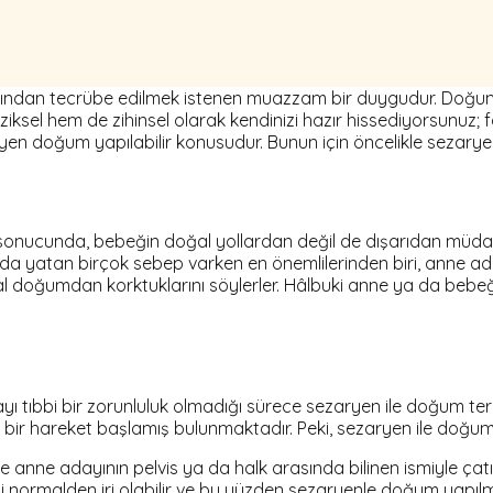
ından tecrübe edilmek istenen muazzam bir duygudur. Doğum şe
 fiziksel hem de zihinsel olarak kendinizi hazır hissediyorsun
ezaryen doğum yapılabilir konusudur. Bunun için öncelikle seza
 sonucunda, bebeğin doğal yollardan değil de dışarıdan müdaha
da yatan birçok sebep varken en önemlilerinden biri, anne ad
 doğumdan korktuklarını söylerler. Hâlbuki anne ya da bebeğin
yı tıbbi bir zorunluluk olmadığı sürece sezaryen ile doğum terci
 bir hareket başlamış bulunmaktadır. Peki, sezaryen ile doğum
e anne adayının pelvis ya da halk arasında bilinen ismiyle çatı
ormalden iri olabilir ve bu yüzden sezaryenle doğum yapılmas