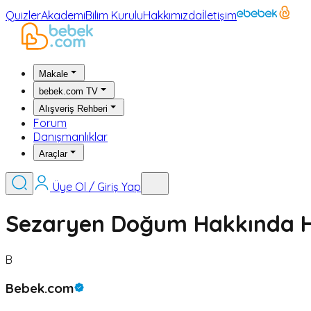
Quizler
Akademi
Bilim Kurulu
Hakkımızda
İletişim
Makale
bebek.com TV
Alışveriş Rehberi
Forum
Danışmanlıklar
Araçlar
Üye Ol / Giriş Yap
Sezaryen Doğum Hakkında H
B
Bebek.com