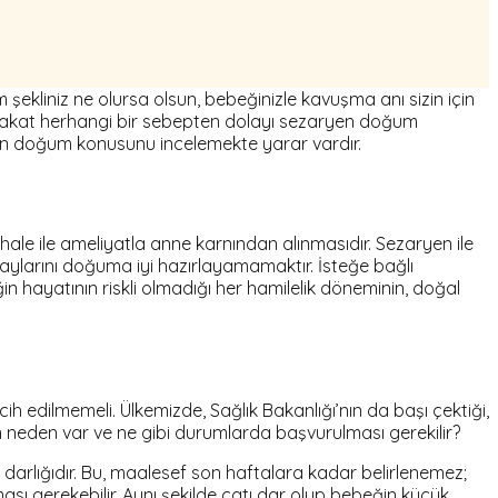
kliniz ne olursa olsun, bebeğinizle kavuşma anı sizin için
uz; fakat herhangi bir sebepten dolayı sezaryen doğum
ryen doğum konusunu incelemekte yarar vardır.
le ile ameliyatla anne karnından alınmasıdır. Sezaryen ile
aylarını doğuma iyi hazırlayamamaktır. İsteğe bağlı
 hayatının riskli olmadığı her hamilelik döneminin, doğal
h edilmemeli. Ülkemizde, Sağlık Bakanlığı’nın da başı çektiği,
 neden var ve ne gibi durumlarda başvurulması gerekilir?
 darlığıdır. Bu, maalesef son haftalara kadar belirlenemez;
ı gerekebilir. Aynı şekilde çatı dar olup bebeğin küçük