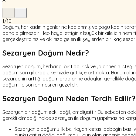
A:
1
/
10
Doğum, her kadının genlerine kodlanmış ve çoğu kadın taraf
paha biçilmezdir. Hep hayal ettiğiniz büyük bir aile için hem
gerçekleştirdiniz ve aklınıza gelen ilk şeylerden biri kaç s
Sezaryen Doğum Nedir?
Sezaryen doğum, herhangi bir tıbbi risk veya annenin isteği
doğum son yıllarda ülkemizde gittikçe artmakta. Bunun altın
sezaryenin arttığı doğumlarda anne adayları genellikle doğal
doğum ile sonlanması en güzelidir.
Sezaryen Doğum Neden Tercih Edilir?
Sezaryen bir doğum şekli değil, ameliyattır. Bu sebepten dola
gerekli olmadığı halde sezaryen ile doğum yapılmasına karşı
Sezaryenle doğumu ilk belirleyen kıstas, bebeğin başı v
çünkü çatısı doğal doğuma uygun olan annenin bebeği n