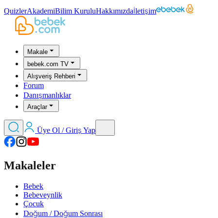
Quizler
Akademi
Bilim Kurulu
Hakkımızda
İletişim
Makale
bebek.com TV
Alışveriş Rehberi
Forum
Danışmanlıklar
Araçlar
Üye Ol / Giriş Yap
Makaleler
Bebek
Bebeveynlik
Çocuk
Doğum / Doğum Sonrası