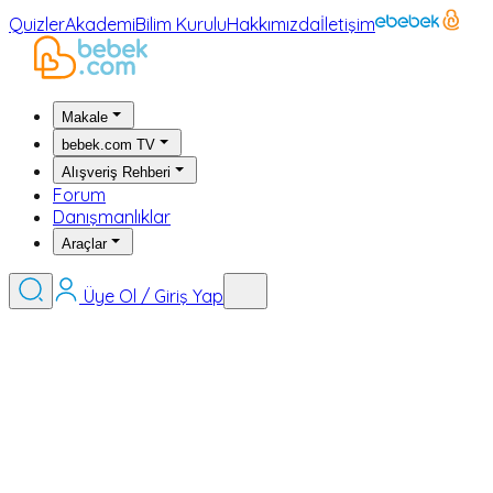
Quizler
Akademi
Bilim Kurulu
Hakkımızda
İletişim
Makale
bebek.com TV
Alışveriş Rehberi
Forum
Danışmanlıklar
Araçlar
Üye Ol / Giriş Yap