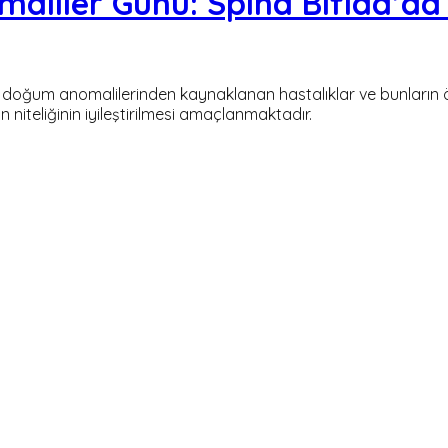
liler Günü: Spina Bifida’da 
e, doğum anomalilerinden kaynaklanan hastalıklar ve bunların
n niteliğinin iyileştirilmesi amaçlanmaktadır.