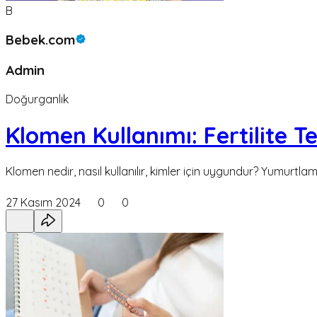
B
Bebek.com
Admin
Doğurganlık
Klomen Kullanımı: Fertilite T
Klomen nedir, nasıl kullanılır, kimler için uygundur? Yumurtl
27 Kasım 2024
0
0