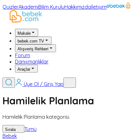
Quizler
Akademi
Bilim Kurulu
Hakkımızda
İletişim
Makale
bebek.com TV
Alışveriş Rehberi
Forum
Danışmanlıklar
Araçlar
Üye Ol / Giriş Yap
Hamilelik Planlama
Hamilelik Planlama kategorisi.
Tümü
Sırala
Bebek