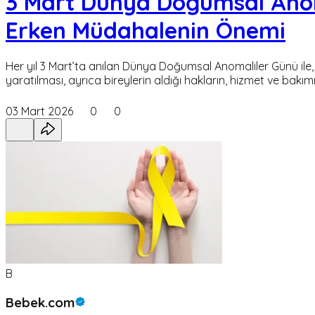
3 Mart Dünya Doğumsal Anoma
Erken Müdahalenin Önemi
Her yıl 3 Mart’ta anılan Dünya Doğumsal Anomaliler Günü il
yaratılması, ayrıca bireylerin aldığı hakların, hizmet ve bakımı
03 Mart 2026
0
0
B
Bebek.com