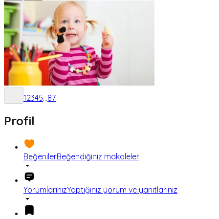
1
2
3
4
5
...
87
Profil
Beğeniler
Beğendiğiniz makaleler
Yorumlarınız
Yaptığınız yorum ve yanıtlarınız