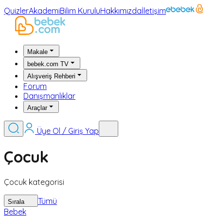
Quizler
Akademi
Bilim Kurulu
Hakkımızda
İletişim
Makale
bebek.com TV
Alışveriş Rehberi
Forum
Danışmanlıklar
Araçlar
Üye Ol / Giriş Yap
Çocuk
Çocuk kategorisi
Tümü
Sırala
Bebek