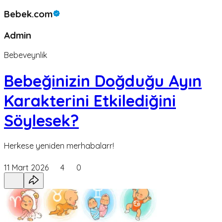
Bebek.com
Admin
Bebeveynlik
Bebeğinizin Doğduğu Ayın
Karakterini Etkilediğini
Söylesek?
Herkese yeniden merhabalarr!
11 Mart 2026
4
0