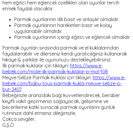
hem eğitici hem eğlenceli özellikleri olan oyunlar tercih
etmek faydalı olacaktır.
Parmak oyunlarının dili basit ve anlaşılır olmalıdır.
Parmak oyunlarının hareketleri basit ve kolay
uygulanabilir olmalıdır.
Parmak oyunlarının içeriği eğitici ve eğlenceli olmalıdır.
Parmak oyunları sırasında parmak ve el kuklalarından
faydalanabilir ve dilerseniz kendi yaratıcılığınızı kullanarak
hikaye & şarkılar ile oyununuzu destekleyebilirsiniz.
İlk parmak kuklalar için tıklayın:
https://www.e-
bebek.com/molie-ilk-parmak-kuklalar-p-mol-108
Meyve-Sebze Parmak Kuklası için tıklayın:
https://www.e-
bebek.com/baby-toys-parmak-kukla-meyve-sebze-p-
byt-2407
Bebeğinizle aranızdaki bağı kuvvetlendirecek, beraber
keyifli vakit geçirmenizi sağlayacak, gelişimine ve
becerilerine katkı sunacak parmak oyunlarını günlük
rutininize dahil etmeniz dileğimizle,
Çokça sevgiler,
G,Ş,Ö