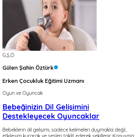
G,Ş,Ö
Gülen Şahin Öztürk
Erken Çocukluk Eğitimi Uzmanı
Oyun ve Oyuncak
Bebeğinizin Dil Gelişimini
Destekleyecek Oyuncaklar
Bebeklerin dil gelişimi, sadece kelimeleri duymakla değil,
etkileşim kurarak ve sesleri taklit ederek şekillenir. Konuşma