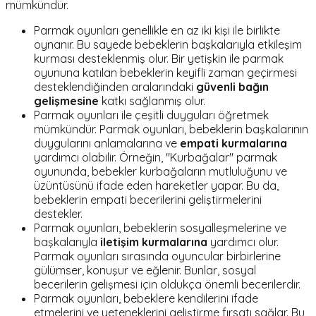
mümkündür.
Parmak oyunları genellikle en az iki kişi ile birlikte
oynanır. Bu sayede bebeklerin başkalarıyla etkileşim
kurması desteklenmiş olur. Bir yetişkin ile parmak
oyununa katılan bebeklerin keyifli zaman geçirmesi
desteklendiğinden aralarındaki
güvenli bağın
gelişmesine
katkı sağlanmış olur.
Parmak oyunları ile çeşitli duyguları öğretmek
mümkündür. Parmak oyunları, bebeklerin başkalarının
duygularını anlamalarına ve
empati kurmalarına
yardımcı olabilir. Örneğin, "Kurbağalar" parmak
oyununda, bebekler kurbağaların mutluluğunu ve
üzüntüsünü ifade eden hareketler yapar. Bu da,
bebeklerin empati becerilerini geliştirmelerini
destekler.
Parmak oyunları, bebeklerin sosyalleşmelerine ve
başkalarıyla
iletişim kurmalarına
yardımcı olur.
Parmak oyunları sırasında oyuncular birbirlerine
gülümser, konuşur ve eğlenir. Bunlar, sosyal
becerilerin gelişmesi için oldukça önemli becerilerdir.
Parmak oyunları, bebeklere kendilerini ifade
etmelerini ve yeteneklerini geliştirme fırsatı sağlar. Bu