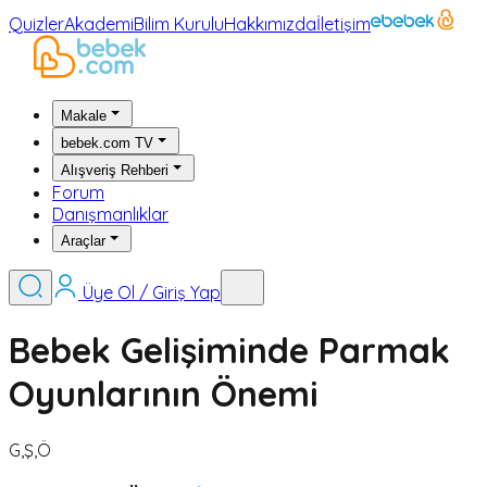
Quizler
Akademi
Bilim Kurulu
Hakkımızda
İletişim
Makale
bebek.com TV
Alışveriş Rehberi
Forum
Danışmanlıklar
Araçlar
Üye Ol / Giriş Yap
Bebek Gelişiminde Parmak
Oyunlarının Önemi
G,Ş,Ö