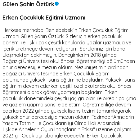
Gülen Şahin Öztürk
Erken Çocukluk Eğitimi Uzmanı
Herkese merhaba! Ben ebebek'in Erken Çocukluk Eğitimi
Uzmanı Gülen Şahin Öztürk. Sizler için erken çocukluk
dönemi ile ilişkili çok çeşitli konularda yazılar yazmaya ve
içerik üretmeye devam ediyorum. Sorularınız için bana
ulaşmaktan çekinmeyin. Deneyimlerim 2018 yılında
Boğaziçi Üniversitesi okul öncesi öğretmenliği bölümünden
onur derecesiyle mezun oldum. Mezuniyetimin ardından
Boğaziçi Üniversitesi'nde Erken Çocukluk Eğitimi
bölümünde yüksek lisans eğitimine başladım. Yüksek lisans
eğitimim devam ederken çeşitli özel okullarda okul öncesi
öğretmeni olarak görev yapmaya başladım. Erken
çocukluk dönemindeki çeşitli yaş grupları ile birebir çalışma
ve gözlem yapma şansı elde ettim. Öğretmenliğe devam
ederken 2022 yılında yüksek lisans tezimi tamamlayarak
yüksek onur derecesiyle mezun oldum. Tezimde "Annelerin
Yaşam Tatmini ile Çocukların İyi Olma Hali Arasındaki
İlişkide Annelerin Oyun İnançlarının Etkisi" üzerine çalıştım.
2023 yılı Ocak ayı itibariyle ebebek'in Erken Çocukluk