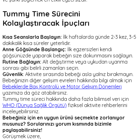
Tummy Time Sürecini
Kolaylaştıracak İpuçları
Kısa Seanslarla Başlayın:
İlk haftalarda günde 2-3 kez, 3-5
dakikalık kısa süreler yeterlidir.
Anne Göğsünde Başlangıç:
İlk egzersizleri kendi
göğsünüzde yaparak bebeğin size dokunmasını sağlayın.
Rutine Bağlayın:
Alt değiştirme veya uykudan uyanma
sonrası gibi belirli zamanları seçin.
Güvenlik
: Aktivite sırasında bebeği asla yalnız bırakmayın.
Bebeğinizin diğer gelişim evreleri hakkında bilgi almak için
Bebeklerde Baş Kontrolü ve Motor Gelişim Dönemleri
yazımıza da göz atabilirsiniz.
Tummy time süreci hakkında daha fazla bilimsel veri için
WHO (Dünya Sağlık Örgütü)
fiziksel aktivite rehberlerini
inceleyebilirsiniz.
Bebeğiniz için en uygun ürünü seçmekte zorlanıyor
musunuz? Sorularınızı yorum kısmında bizimle
paylaşabilirsiniz!
Görüşmek üzere,