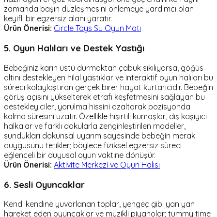
zamanda başın düzleşmesini önlemeye yardımcı olan
keyifli bir egzersiz alanı yaratır.
Ürün Önerisi:
Circle Toys Su Oyun Matı
5. Oyun Halıları ve Destek Yastığı
Bebeğiniz karın üstü durmaktan çabuk sıkılıyorsa, göğüs
altını destekleyen hilal yastıklar ve interaktif oyun halıları bu
süreci kolaylaştıran gerçek birer hayat kurtarıcıdır. Bebeğin
görüş açısını yükselterek etrafı keşfetmesini sağlayan bu
destekleyiciler, yorulma hissini azaltarak pozisyonda
kalma süresini uzatır. Özellikle hışırtılı kumaşlar, diş kaşıyıcı
halkalar ve farklı dokularla zenginleştirilen modeller,
sundukları dokunsal uyarım sayesinde bebeğin merak
duygusunu tetikler; böylece fiziksel egzersiz süreci
eğlenceli bir duyusal oyun vaktine dönüşür.
Ürün Önerisi:
Aktivite Merkezi ve Oyun Halısı
6. Sesli Oyuncaklar
Kendi kendine yuvarlanan toplar, yengeç gibi yan yan
hareket eden oyuncaklar ve müzikli piyanolar; tummy time