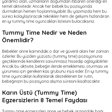
yardımcı olan, uzmanların doğumdan itibaren önerdiği en
temel aktivitedir. Ancak her bebek bu pozisyonda
durmaktan hemen hoşlanmayabilir. Bu yazımızda hem bu
süreci kolaylaştıracak teknikleri hem de gelişimi hızlandıran
en iyi tummy time oyuncakları listesini bulacaksınız.
Tummy Time Nedir ve Neden
Önemlidir?
Bebekler anne karnındaki o dar ve güvenli alanı her zaman
özlerler. Bu yüzden yüzüstü (tummy time) pozisyonuna
geçtiklerinde kendilerini savunmasız hissedip ağlayabilirler.
Ancak bu aktivite, bebeğin ileride emeklemesi, oturması ve
yürümesi için gereken kas grubunu inşa eder. En iyi tummy
time oyuncakları kullanılarak desteklenen bir rutin,
bebeğinizin bu pozisyona alışma süresini kısaltacaktır.
Karın Üstü (Tummy Time)
Egzersizlerin 8 Temel Faydası
Tummy time egzersizleri anne ve bebek arasındaki bağı