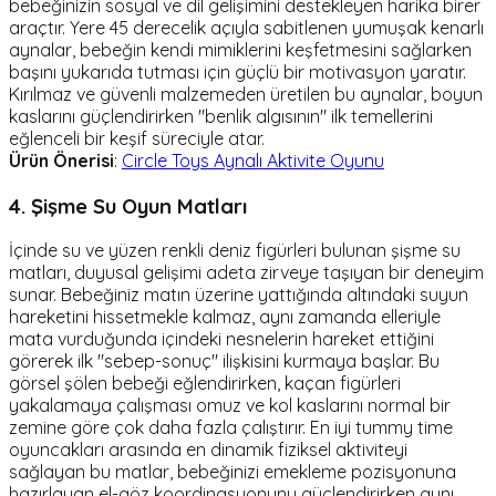
bebeğinizin sosyal ve dil gelişimini destekleyen harika birer
araçtır. Yere 45 derecelik açıyla sabitlenen yumuşak kenarlı
aynalar, bebeğin kendi mimiklerini keşfetmesini sağlarken
başını yukarıda tutması için güçlü bir motivasyon yaratır.
Kırılmaz ve güvenli malzemeden üretilen bu aynalar, boyun
kaslarını güçlendirirken "benlik algısının" ilk temellerini
eğlenceli bir keşif süreciyle atar.
Ürün Önerisi
:
Circle Toys Aynalı Aktivite Oyunu
4. Şişme Su Oyun Matları
İçinde su ve yüzen renkli deniz figürleri bulunan şişme su
matları, duyusal gelişimi adeta zirveye taşıyan bir deneyim
sunar. Bebeğiniz matın üzerine yattığında altındaki suyun
hareketini hissetmekle kalmaz, aynı zamanda elleriyle
mata vurduğunda içindeki nesnelerin hareket ettiğini
görerek ilk "sebep-sonuç" ilişkisini kurmaya başlar. Bu
görsel şölen bebeği eğlendirirken, kaçan figürleri
yakalamaya çalışması omuz ve kol kaslarını normal bir
zemine göre çok daha fazla çalıştırır. En iyi tummy time
oyuncakları arasında en dinamik fiziksel aktiviteyi
sağlayan bu matlar, bebeğinizi emekleme pozisyonuna
hazırlayan el-göz koordinasyonunu güçlendirirken aynı