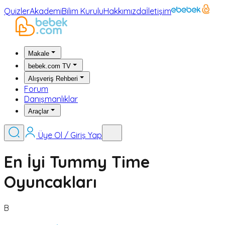
Quizler
Akademi
Bilim Kurulu
Hakkımızda
İletişim
Makale
bebek.com TV
Alışveriş Rehberi
Forum
Danışmanlıklar
Araçlar
Üye Ol / Giriş Yap
En İyi Tummy Time
Oyuncakları
B