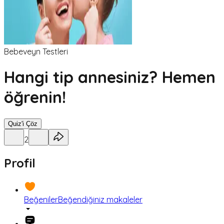
Bebeveyn Testleri
Hangi tip annesiniz? Hemen
öğrenin!
Quiz'i Çöz
2
Profil
Beğeniler
Beğendiğiniz makaleler