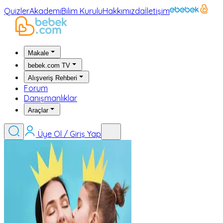
Quizler
Akademi
Bilim Kurulu
Hakkımızda
İletişim
Makale
bebek.com TV
Alışveriş Rehberi
Forum
Danışmanlıklar
Araçlar
Üye Ol / Giriş Yap