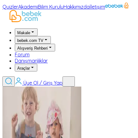
Quizler
Akademi
Bilim Kurulu
Hakkımızda
İletişim
Makale
bebek.com TV
Alışveriş Rehberi
Forum
Danışmanlıklar
Araçlar
Üye Ol / Giriş Yap