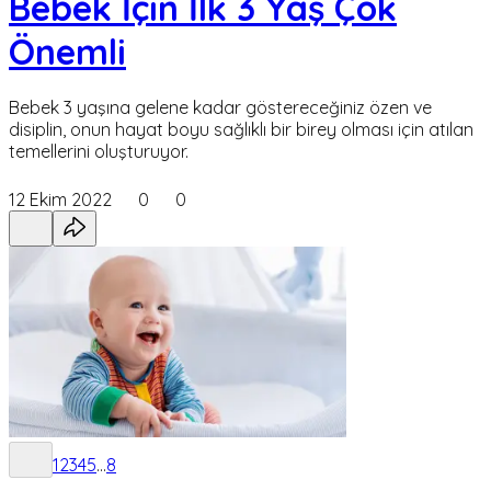
Bebek İçin İlk 3 Yaş Çok
Önemli
Bebek 3 yaşına gelene kadar göstereceğiniz özen ve
disiplin, onun hayat boyu sağlıklı bir birey olması için atılan
temellerini oluşturuyor.
12 Ekim 2022
0
0
1
2
3
4
5
...
8