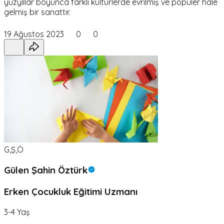
yüzyıllar boyunca farklı kültürlerde evrilmiş ve popüler hale
gelmiş bir sanattır.
19 Ağustos 2023
0
0
G,Ş,Ö
Gülen Şahin Öztürk
Erken Çocukluk Eğitimi Uzmanı
3-4 Yaş