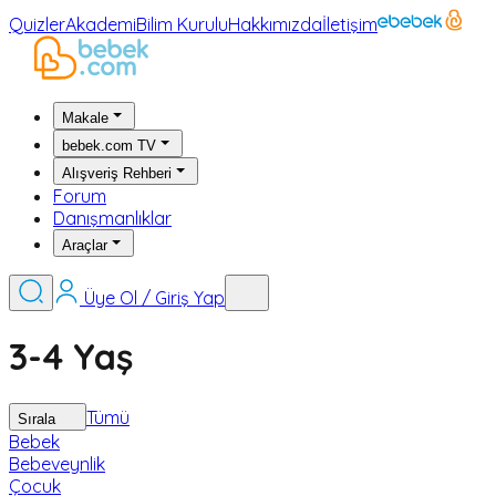
Quizler
Akademi
Bilim Kurulu
Hakkımızda
İletişim
Makale
bebek.com TV
Alışveriş Rehberi
Forum
Danışmanlıklar
Araçlar
Üye Ol / Giriş Yap
3-4 Yaş
Tümü
Sırala
Bebek
Bebeveynlik
Çocuk