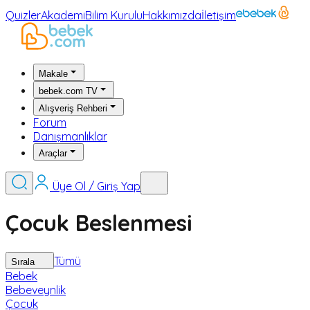
Quizler
Akademi
Bilim Kurulu
Hakkımızda
İletişim
Makale
bebek.com TV
Alışveriş Rehberi
Forum
Danışmanlıklar
Araçlar
Üye Ol / Giriş Yap
Çocuk Beslenmesi
Tümü
Sırala
Bebek
Bebeveynlik
Çocuk