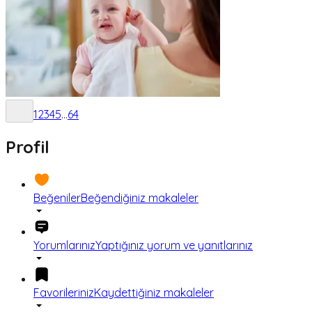
1
2
3
4
5
...
64
Profil
Beğeniler
Beğendiğiniz makaleler
Yorumlarınız
Yaptığınız yorum ve yanıtlarınız
Favorileriniz
Kaydettiğiniz makaleler