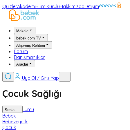
Quizler
Akademi
Bilim Kurulu
Hakkımızda
İletişim
Makale
bebek.com TV
Alışveriş Rehberi
Forum
Danışmanlıklar
Araçlar
Üye Ol / Giriş Yap
Çocuk Sağlığı
Tümü
Sırala
Bebek
Bebeveynlik
Çocuk