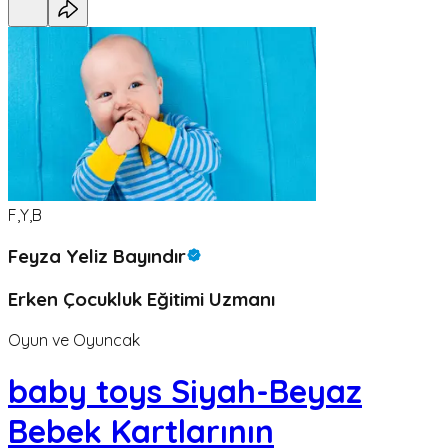
F,Y,B
Feyza Yeliz Bayındır
Erken Çocukluk Eğitimi Uzmanı
Oyun ve Oyuncak
baby toys Siyah-Beyaz
Bebek Kartlarının