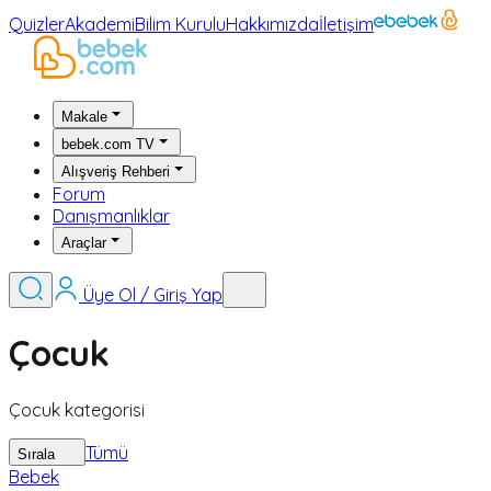
Quizler
Akademi
Bilim Kurulu
Hakkımızda
İletişim
Makale
bebek.com TV
Alışveriş Rehberi
Forum
Danışmanlıklar
Araçlar
Üye Ol / Giriş Yap
Çocuk
Çocuk kategorisi
Tümü
Sırala
Bebek