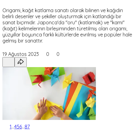
Origami, kağıt katlama sanatı olarak bilinen ve kağıdın
belirli desenler ve şekiller oluşturmak için katlandığı bir
sanat biçimidir. Japonca'da "oru" (katlamak) ve "kami"
(kağıt) kelimelerinin birleşiminden türetilmiş olan origami,
yüzyıllar boyunca farklı kültürlerde evrilmiş ve popüler hale
gelmiş bir sanattır.
19 Ağustos 2023
0
0
1
...
4
5
6
...
87