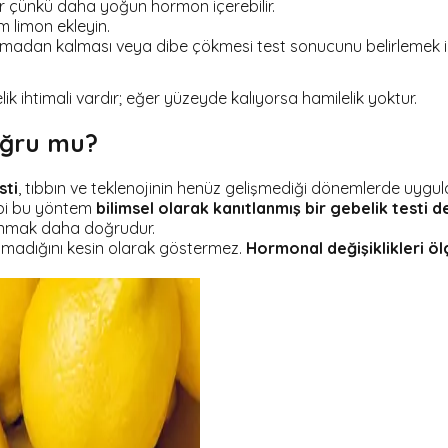
ilir çünkü daha yoğun hormon içerebilir.
im limon ekleyin.
atmadan kalması veya dibe çökmesi test sonucunu belirlemek iç
k ihtimali vardır; eğer yüzeyde kalıyorsa hamilelik yoktur.
Doğru mu?
sti
, tıbbın ve teklenojinin henüz gelişmediği dönemlerde uygula
ibi bu yöntem
bilimsel olarak kanıtlanmış bir gebelik testi de
llanmak daha doğrudur.
 olmadığını kesin olarak göstermez.
Hormonal değişiklikleri ölç