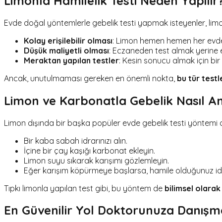
Limonla Hamilelik Testi Neden Yapılır
Evde doğal yöntemlerle gebelik testi yapmak isteyenler, limon
Kolay erişilebilir olması
: Limon hemen hemen her evde
Düşük maliyetli olması
: Eczaneden test almak yerine e
Meraktan yapılan testler
: Kesin sonucu almak için bi
Ancak, unutulmaması gereken en önemli nokta,
bu tür test
Limon ve Karbonatla Gebelik Nasıl Anl
Limon dışında bir başka popüler evde gebelik testi yöntemi
Bir kaba sabah idrarınızı alın.
İçine bir çay kaşığı karbonat ekleyin.
Limon suyu sıkarak karışımı gözlemleyin.
Eğer karışım köpürmeye başlarsa, hamile olduğunuz iddia
Tıpkı limonla yapılan test gibi, bu yöntem de
bilimsel olara
En Güvenilir Yol Doktorunuza Danışma