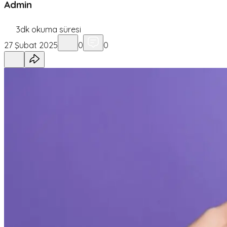
Admin
3
dk okuma süresi
27 Şubat 2025
0
0