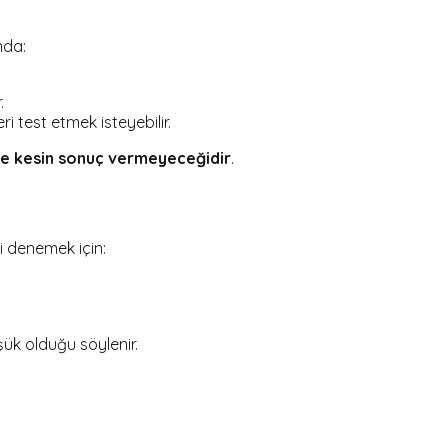
nda:
.
 test etmek isteyebilir.
 ve kesin sonuç vermeyeceğidir
.
i denemek için:
şük olduğu söylenir.