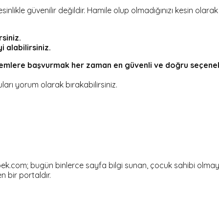
kesinlikle güvenilir değildir. Hamile olup olmadığınızı kesin olara
siniz.
alabilirsiniz.
öntemlere başvurmak her zaman en güvenli ve doğru seçene
uları yorum olarak bırakabilirsiniz.
om; bugün binlerce sayfa bilgi sunan, çocuk sahibi olmayı dü
en bir portaldır.