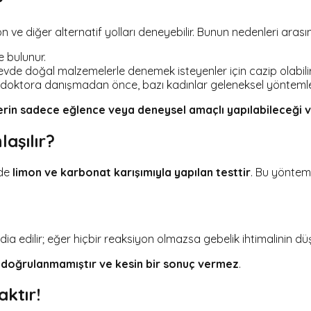
?
 ve diğer alternatif yolları deneyebilir. Bunun nedenleri arası
 bulunur.
vde doğal malzemelerle denemek isteyenler için cazip olabilir
r doktora danışmadan önce, bazı kadınlar geleneksel yöntemleri
lerin sadece eğlence veya deneysel amaçlı yapılabileceği
aşılır?
 de
limon ve karbonat karışımıyla yapılan testtir
. Bu yöntem
 edilir; eğer hiçbir reaksiyon olmazsa gebelik ihtimalinin dü
k doğrulanmamıştır ve kesin bir sonuç vermez
.
ktır!