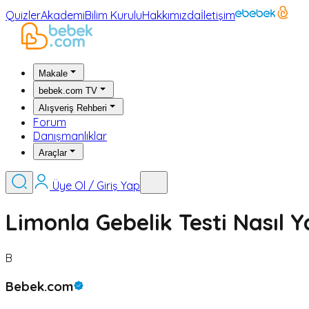
Quizler
Akademi
Bilim Kurulu
Hakkımızda
İletişim
Makale
bebek.com TV
Alışveriş Rehberi
Forum
Danışmanlıklar
Araçlar
Üye Ol / Giriş Yap
Limonla Gebelik Testi Nasıl 
B
Bebek.com