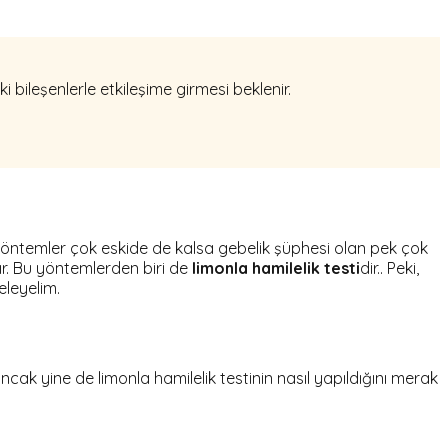
ki bileşenlerle etkileşime girmesi beklenir.
 yöntemler çok eskide de kalsa gebelik şüphesi olan pek çok
ır. Bu yöntemlerden biri de
limonla hamilelik testi
dir.. Peki,
eleyelim.
cak yine de limonla hamilelik testinin nasıl yapıldığını merak