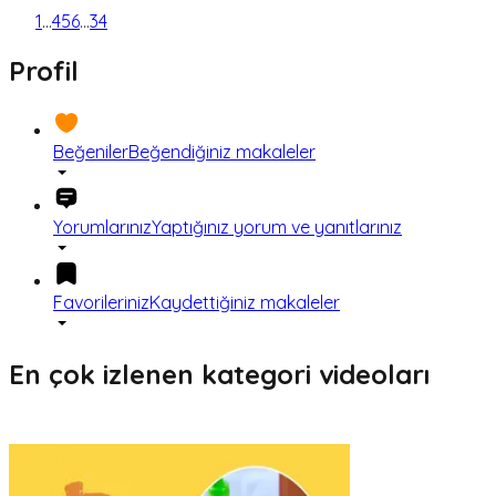
1
...
4
5
6
...
34
Profil
Beğeniler
Beğendiğiniz makaleler
Yorumlarınız
Yaptığınız yorum ve yanıtlarınız
Favorileriniz
Kaydettiğiniz makaleler
En çok izlenen kategori videoları