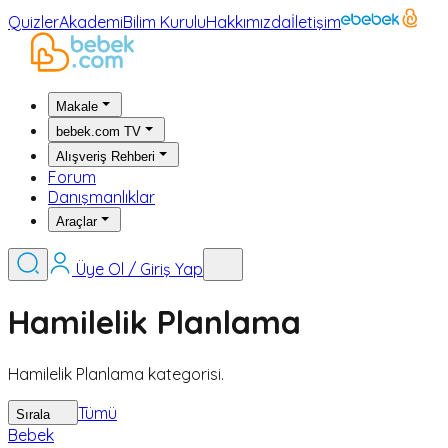
Quizler
Akademi
Bilim Kurulu
Hakkımızda
İletişim
Makale
bebek.com TV
Alışveriş Rehberi
Forum
Danışmanlıklar
Araçlar
Üye Ol / Giriş Yap
Hamilelik Planlama
Hamilelik Planlama kategorisi.
Tümü
Sırala
Bebek