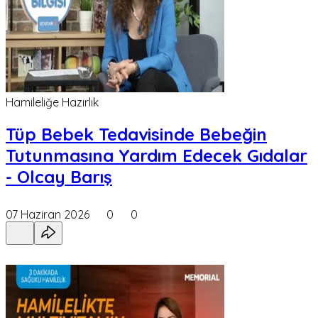
Hamileliğe Hazırlık
Tüp Bebek Tedavisinde Bebeğin
Tutunmasına Yardım Edecek Gıdalar
- Olcay Barış
07 Haziran 2026
0
0