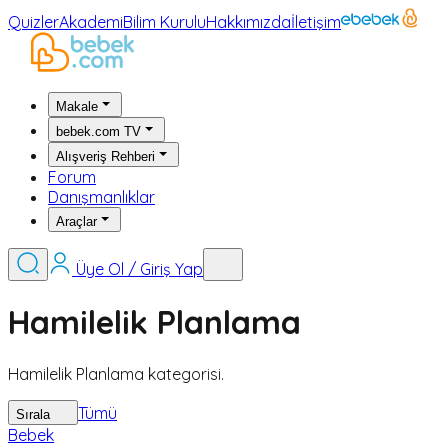
Quizler
Akademi
Bilim Kurulu
Hakkımızda
İletişim
Makale
bebek.com TV
Alışveriş Rehberi
Forum
Danışmanlıklar
Araçlar
Üye Ol / Giriş Yap
Hamilelik Planlama
Hamilelik Planlama kategorisi.
Tümü
Sırala
Bebek