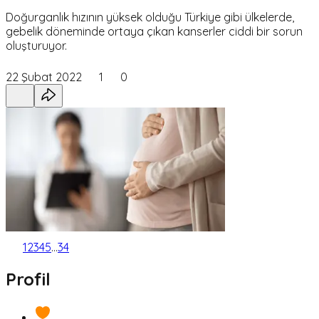
Doğurganlık hızının yüksek olduğu Türkiye gibi ülkelerde,
gebelik döneminde ortaya çıkan kanserler ciddi bir sorun
oluşturuyor.
22 Şubat 2022
1
0
1
2
3
4
5
...
34
Profil