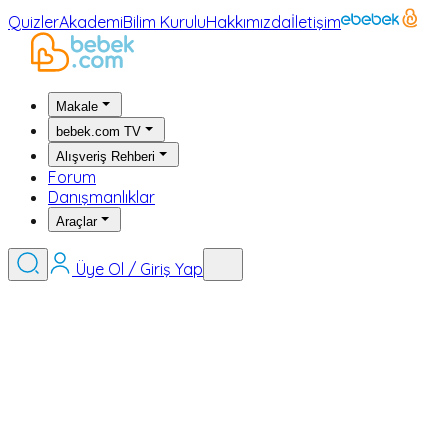
Quizler
Akademi
Bilim Kurulu
Hakkımızda
İletişim
Makale
bebek.com TV
Alışveriş Rehberi
Forum
Danışmanlıklar
Araçlar
Üye Ol / Giriş Yap