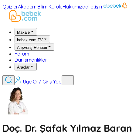
Quizler
Akademi
Bilim Kurulu
Hakkımızda
İletişim
Makale
bebek.com TV
Alışveriş Rehberi
Forum
Danışmanlıklar
Araçlar
Üye Ol / Giriş Yap
Doç. Dr. Şafak Yılmaz Baran