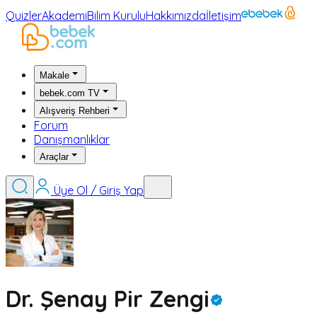
Quizler
Akademi
Bilim Kurulu
Hakkımızda
İletişim
Makale
bebek.com TV
Alışveriş Rehberi
Forum
Danışmanlıklar
Araçlar
Üye Ol / Giriş Yap
Dr. Şenay Pir Zengi