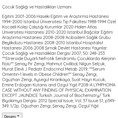
Çocuk Sağlığı ve Hastalıkları Uzmanı
Eğitim 2001-2006 Haseki Eğitim ve Araştırma Hastanesi
1994-2000 İstanbul Üniversitesi Tıp Fakültesi 1988-1994 Özel
Kocaeli Koleji Çalıştığı Kurumlar 2020-Halen Atlas
Üniversitesi Hastanesi 2010-2020 İstanbul Bağcılar Eğitim
Araştırma Hastanesi 2008-2008 Acıbadem Sağlık Grubu
Beylikdüzü Hastanesi 2008-2010 İstanbul Hospitalist
Hastanesi 2006-2008 Şırnak Devlet Hastanesi Yayınlar
Çocuk Sağlığı ve Hastalıkları Dergisi 2007; 50: 248-253
""Streroide Duyarlı Nefrotik Sendromlu Çocuklarda Alerjinin
Rolü"" Şenay Pir Zengi, Mahmut Çivilibal, Nilgün Selçuk,
Murat Elevli J Pediatr Endocrinol Metab 2019; ""Serum
Omentin-1 levels in Obese Children"" Senay Zengi,
Oguzhan Zengi, Aysegül Kirankaya, Suat Hayri Kucuk,
Emine Erdogan Kutanis and Ozgul Yigit P208-A LYMPHOMA
CASE WITHOUT ANY FINDING OF PHYSICAL EXAMINATION
EXCEPT JAUNDICE Turkish Journal of Biochemstry/ Türk
Biyokimya Dergisi. 2012 Special Issue, Vol. 37 Isuue S1, p349-
349. 1/2p. Oğuzhan Zengi, Şenay Zengi, Özgül Yiğit
Devamı