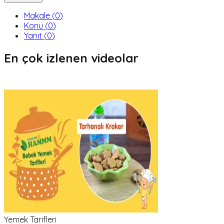
Makale
(
0
)
Konu
(
0
)
Yanıt
(
0
)
En çok izlenen videolar
Yemek Tarifleri