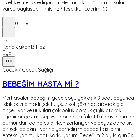
özellikle merak ediyorum. Memnun kaldığınız markalar
varsa paylaşabilir misiniz? Teşekkür ederim. 😊
0
8
Rç
Rana çakan
13 Haz
Üye
Çocuk / Çocuk Sağlığı
BEBEĞİM HASTA Mİ ?
Merhabalar bebeğim gece boyu yaklaşık 9 saat boyunca
ıslak bezi olmadı çok huysuz sol gözünde arpacık gibi
birşey var ve uykuları çok bölük pörçük çığlık atarak
uyanıyor gaz masajı vs yapıyorum fakat faydası olmuyor
burnundan da nefes alırken zorlanıyor ve beyaz daha sıvı
bir şekilde akıntı var ne yapmalıyım acaba hasta mı
enfeksiyon mu kaptı korkuyorum. Bebeğim 2 ay 14 günlük.