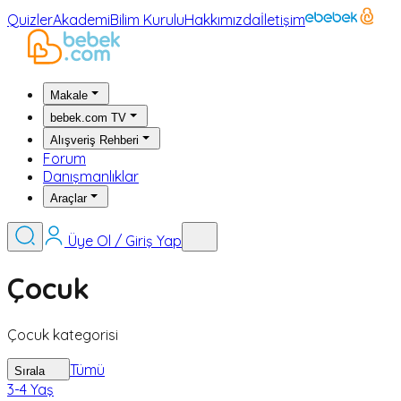
Quizler
Akademi
Bilim Kurulu
Hakkımızda
İletişim
Makale
bebek.com TV
Alışveriş Rehberi
Forum
Danışmanlıklar
Araçlar
Üye Ol / Giriş Yap
Çocuk
Çocuk kategorisi
Tümü
Sırala
3-4 Yaş