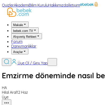
Quizler
Akademi
Bilim Kurulu
Hakkımızda
İletişim
Makale
bebek.com TV
Alışveriş Rehberi
Forum
Danışmanlıklar
Araçlar
Üye Ol / Giriş Yap
Emzirme döneminde nasıl b
HA
Hilal Aral
12 Haz
Üye