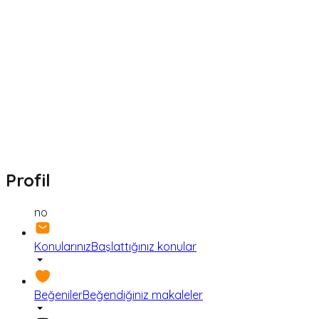
Profil
no
Konularınız
Başlattığınız konular
Beğeniler
Beğendiğiniz makaleler