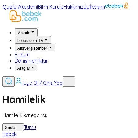
Quizler
Akademi
Bilim Kurulu
Hakkımızda
İletişim
Makale
bebek.com TV
Alışveriş Rehberi
Forum
Danışmanlıklar
Araçlar
Üye Ol / Giriş Yap
Hamilelik
Hamilelik kategorisi.
Tümü
Sırala
Bebek