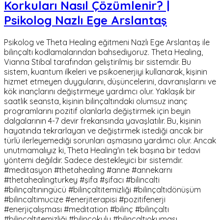
Korkuları Nasıl Çözümlenir? |
Psikolog Nazlı Ege Arslantaş
Psikolog ve Theta Healing eğitmeni Nazlı Ege Arslantaş ile
bilinçaltı kodlamalarından bahsediyoruz. Theta Healing,
Vianna Stibal tarafından geliştirilmiş bir sistemdir. Bu
sistem, kuantum ilkeleri ve psikoenerjiyi kullanarak, kişinin
hizmet etmeyen duygularını, düşüncelerini, davranışlarını ve
kök inançlarını değiştirmeye yardımcı olur. Yaklaşık bir
saatlik seansta, kişinin bilinçaltındaki olumsuz inanç
programlarını pozitif olanlarla değiştirmek için beyin
dalgalarının 4-7 devir frekansında yavaşlatılır. Bu, kişinin
hayatında tekrarlayan ve değiştirmek istediği ancak bir
türlü ilerleyemediği sorunları aşmasına yardımcı olur. Ancak
unutmamalıyız ki, Theta Healing'in tek başına bir tedavi
yöntemi değildir. Sadece destekleyici bir sistemdir.
#meditasyon #thetahealing #anne #annekarnı
#thetahealingturkey #şifa #şifacı #bilincalti
#bilinçaltınıngücü #bilinçaltitemizliği #bilinçaltıdönüşüm
#bilincaltimucize #enerjiterapisi #pozitifenerji
#enerjiçalışması #meditation #bilinç #bilinçaltı
#bilinçaltıtemizliği #bilinçokulu #bilinçaltıokuması