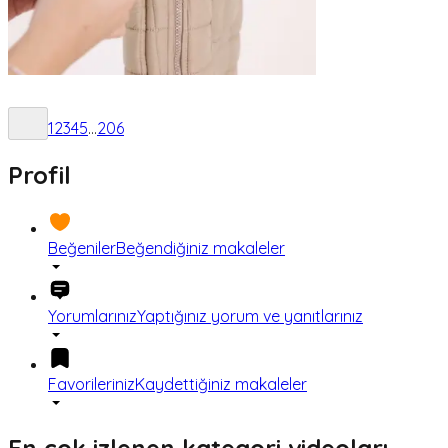
1
2
3
4
5
...
206
Profil
Beğeniler
Beğendiğiniz makaleler
Yorumlarınız
Yaptığınız yorum ve yanıtlarınız
Favorileriniz
Kaydettiğiniz makaleler