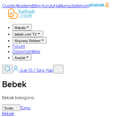
Quizler
Akademi
Bilim Kurulu
Hakkımızda
İletişim
Makale
bebek.com TV
Alışveriş Rehberi
Forum
Danışmanlıklar
Araçlar
Üye Ol / Giriş Yap
Bebek
Bebek kategorisi
Tümü
Sırala
Bebek