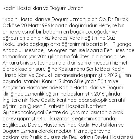
Kadın Hastalıkları ve Doğum Uzmanı
"Kadın Hastalıkları ve Doğum Uzmanı olan Op. Dr. Burak
Özköse 20 Mart 1986 Isparta doğumludur. Hemşire bir
anne ve esnaf bir babanın en büyük çocuğudur ve
öğretmen olan bir kız kardeşi vardır. Eğitimine Gazi
İlkokulunda başlayıp orta öğrenimini Isparta Milli Piyango
Anadolu Lisesinde; lise öğrenimini ise Isparta Fen Lisesinde
tamamlamıştır. 2011 yılında tıp fakültesi diplomasını ise
Ankara Üniversitesinden aldıktan sonra mecburi hizmet
olarak kısa bir süreliğine Kastamonu Şerife Bacı Kadın
Hastalıkları ve Çocuk Hastanesinde yapmıştır. 2012 yılının
başında İstanbul Kanuni Sultan Süleyman Eğitim ve
Araştırma Hastanesinde Kadın Hastalıkları ve Doğum
kliniğinde uzmanlık eğitimine başlamıştır. 2016 yılında
İngiltere nin New Castle kentinde laparoskopik cerrahi
eğitimi için Queen Elizabeth Hospital Northern
Gynaeoncological Centre da yardımcı asistan olarak
görev yapmıştır. 4 yıllık uzmanlık eğitimini sonunda
Beylikdüzü Devlet Hastanesi nde Kadın Hastalıkları ve
Doğum uzmanı olarak mecburi hizmet görevine
başlamıştır. 2 yıllık bu süre de Beylikdüzü Devlet Hastanesi