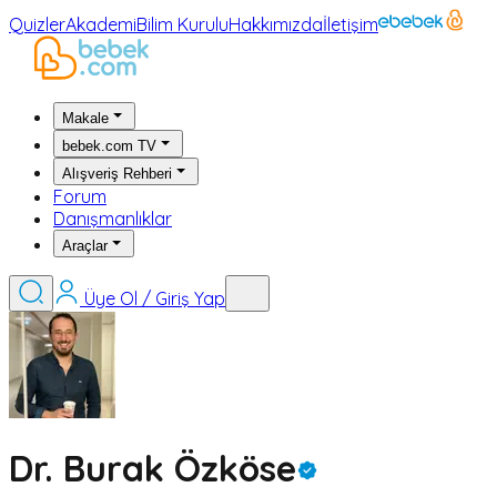
Quizler
Akademi
Bilim Kurulu
Hakkımızda
İletişim
Makale
bebek.com TV
Alışveriş Rehberi
Forum
Danışmanlıklar
Araçlar
Üye Ol / Giriş Yap
Dr. Burak Özköse