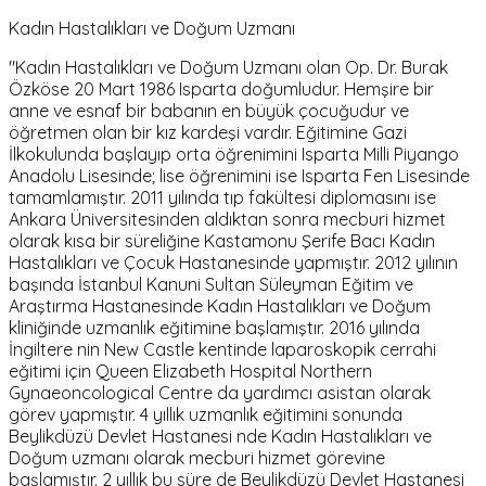
Kadın Hastalıkları ve Doğum Uzmanı
"Kadın Hastalıkları ve Doğum Uzmanı olan Op. Dr. Burak
Özköse 20 Mart 1986 Isparta doğumludur. Hemşire bir
anne ve esnaf bir babanın en büyük çocuğudur ve
öğretmen olan bir kız kardeşi vardır. Eğitimine Gazi
İlkokulunda başlayıp orta öğrenimini Isparta Milli Piyango
Anadolu Lisesinde; lise öğrenimini ise Isparta Fen Lisesinde
tamamlamıştır. 2011 yılında tıp fakültesi diplomasını ise
Ankara Üniversitesinden aldıktan sonra mecburi hizmet
olarak kısa bir süreliğine Kastamonu Şerife Bacı Kadın
Hastalıkları ve Çocuk Hastanesinde yapmıştır. 2012 yılının
başında İstanbul Kanuni Sultan Süleyman Eğitim ve
Araştırma Hastanesinde Kadın Hastalıkları ve Doğum
kliniğinde uzmanlık eğitimine başlamıştır. 2016 yılında
İngiltere nin New Castle kentinde laparoskopik cerrahi
eğitimi için Queen Elizabeth Hospital Northern
Gynaeoncological Centre da yardımcı asistan olarak
görev yapmıştır. 4 yıllık uzmanlık eğitimini sonunda
Beylikdüzü Devlet Hastanesi nde Kadın Hastalıkları ve
Doğum uzmanı olarak mecburi hizmet görevine
başlamıştır. 2 yıllık bu süre de Beylikdüzü Devlet Hastanesi