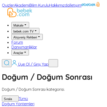
Quizler
Akademi
Bilim Kurulu
Hakkımızda
İletişim
Makale
bebek.com TV
Alışveriş Rehberi
Forum
Danışmanlıklar
Araçlar
Üye Ol / Giriş Yap
Doğum / Doğum Sonrası
Doğum / Doğum Sonrası kategorisi.
Tümü
Sırala
Doğum Yöntemleri