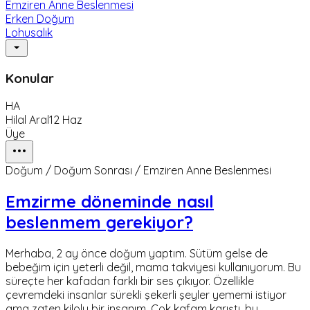
Emziren Anne Beslenmesi
Erken Doğum
Lohusalık
Konular
HA
Hilal Aral
12 Haz
Üye
Doğum / Doğum Sonrası / Emziren Anne Beslenmesi
Emzirme döneminde nasıl
beslenmem gerekiyor?
Merhaba, 2 ay önce doğum yaptım. Sütüm gelse de
bebeğim için yeterli değil, mama takviyesi kullanıyorum. Bu
süreçte her kafadan farklı bir ses çıkıyor. Özellikle
çevremdeki insanlar sürekli şekerli şeyler yememi istiyor
ama zaten kilolu bir insanım. Çok kafam karıştı, bu