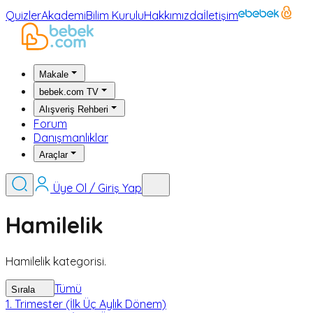
Quizler
Akademi
Bilim Kurulu
Hakkımızda
İletişim
Makale
bebek.com TV
Alışveriş Rehberi
Forum
Danışmanlıklar
Araçlar
Üye Ol / Giriş Yap
Hamilelik
Hamilelik kategorisi.
Tümü
Sırala
1. Trimester (İlk Üç Aylık Dönem)