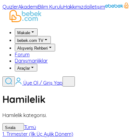
Quizler
Akademi
Bilim Kurulu
Hakkımızda
İletişim
Makale
bebek.com TV
Alışveriş Rehberi
Forum
Danışmanlıklar
Araçlar
Üye Ol / Giriş Yap
Hamilelik
Hamilelik kategorisi.
Tümü
Sırala
1. Trimester (İlk Üç Aylık Dönem)