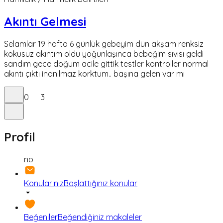
Akıntı Gelmesi
Selamlar 19 hafta 6 günlük gebeyim dün akşam renksiz
kokusuz akıntım oldu yoğunlaşınca bebeğim sıvısı geldi
sandım gece doğum acile gittik testler kontroller normal
akıntı çıktı inanılmaz korktum.. başına gelen var mı
0
3
Profil
no
Konularınız
Başlattığınız konular
Beğeniler
Beğendiğiniz makaleler