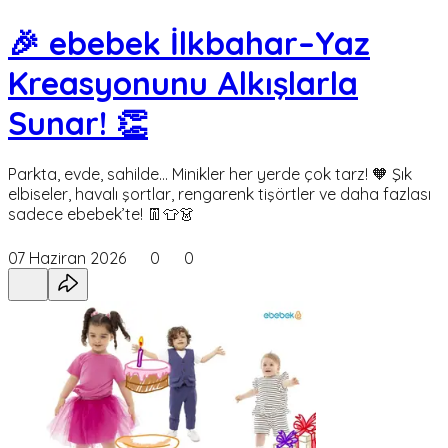
🎉 ebebek İlkbahar–Yaz
Kreasyonunu Alkışlarla
Sunar! 👏
Parkta, evde, sahilde… Minikler her yerde çok tarz! 🧡 Şık
elbiseler, havalı şortlar, rengarenk tişörtler ve daha fazlası
sadece ebebek’te! 👖👕👗
07 Haziran 2026
0
0