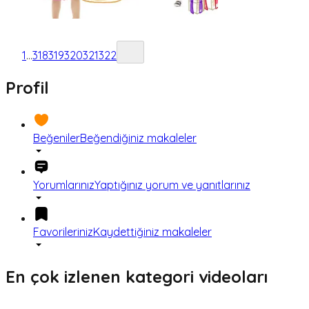
1
...
318
319
320
321
322
Profil
Beğeniler
Beğendiğiniz makaleler
Yorumlarınız
Yaptığınız yorum ve yanıtlarınız
Favorileriniz
Kaydettiğiniz makaleler
En çok izlenen kategori videoları