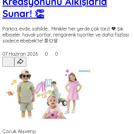
Kreasyonunu Alkışlarla
Sunar! 👏
Parkta, evde, sahilde… Minikler her yerde çok tarz! 🧡 Şık
elbiseler, havalı şortlar, rengarenk tişörtler ve daha fazlası
sadece ebebek’te! 👖👕👗
07 Haziran 2026
0
0
Çocuk Alışverişi