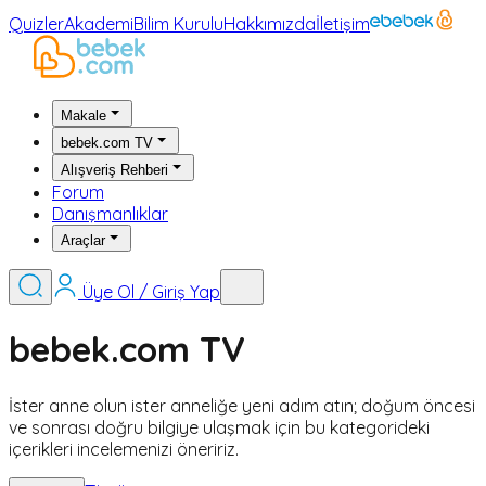
Quizler
Akademi
Bilim Kurulu
Hakkımızda
İletişim
Makale
bebek.com TV
Alışveriş Rehberi
Forum
Danışmanlıklar
Araçlar
Üye Ol / Giriş Yap
bebek.com TV
İster anne olun ister anneliğe yeni adım atın; doğum öncesi
ve sonrası doğru bilgiye ulaşmak için bu kategorideki
içerikleri incelemenizi öneririz.