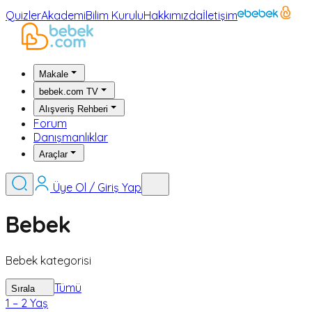
Quizler
Akademi
Bilim Kurulu
Hakkımızda
İletişim
Makale
bebek.com TV
Alışveriş Rehberi
Forum
Danışmanlıklar
Araçlar
Üye Ol / Giriş Yap
Bebek
Bebek kategorisi
Tümü
Sırala
1 – 2 Yaş