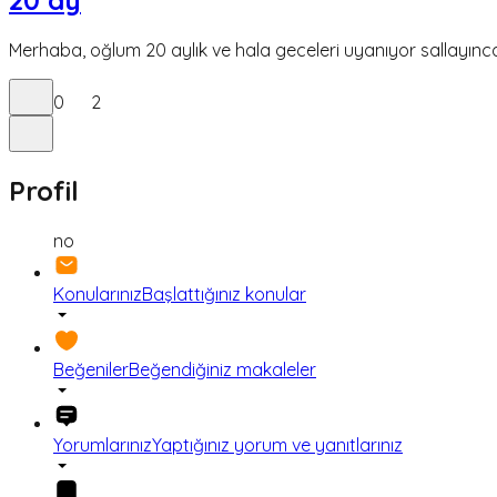
20 ay
Merhaba, oğlum 20 aylık ve hala geceleri uyanıyor sallayınca
0
2
Profil
no
Konularınız
Başlattığınız konular
Beğeniler
Beğendiğiniz makaleler
Yorumlarınız
Yaptığınız yorum ve yanıtlarınız