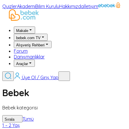
Quizler
Akademi
Bilim Kurulu
Hakkımızda
İletişim
Makale
bebek.com TV
Alışveriş Rehberi
Forum
Danışmanlıklar
Araçlar
Üye Ol / Giriş Yap
Bebek
Bebek kategorisi
Tümü
Sırala
1 – 2 Yaş