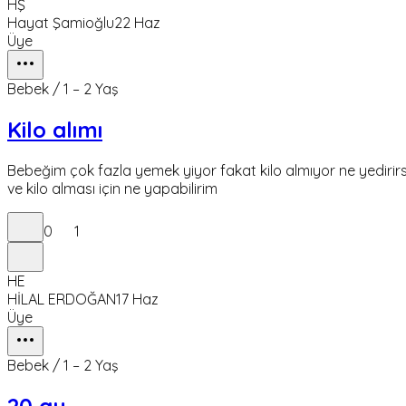
HŞ
Hayat Şamioğlu
22 Haz
Üye
Bebek / 1 – 2 Yaş
Kilo alımı
Bebeğim çok fazla yemek yiyor fakat kilo almıyor ne yedirir
ve kilo alması için ne yapabilirim
0
1
HE
HİLAL ERDOĞAN
17 Haz
Üye
Bebek / 1 – 2 Yaş