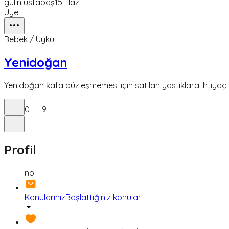
gülin ustabaş
15 Haz
Üye
Bebek / Uyku
Yenidoğan
Yenidoğan kafa düzleşmemesi için satılan yastıklara ihtiyaç
0
9
Profil
no
Konularınız
Başlattığınız konular