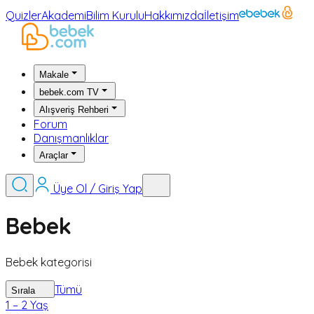
Quizler
Akademi
Bilim Kurulu
Hakkımızda
İletişim
Makale
bebek.com TV
Alışveriş Rehberi
Forum
Danışmanlıklar
Araçlar
Üye Ol / Giriş Yap
Bebek
Bebek kategorisi
Tümü
Sırala
1 – 2 Yaş