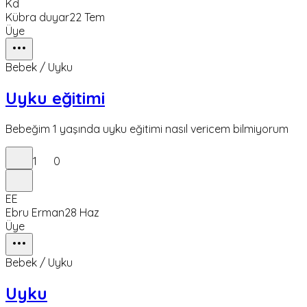
Kd
Kübra duyar
22 Tem
Üye
Bebek / Uyku
Uyku eğitimi
Bebeğim 1 yaşında uyku eğitimi nasıl vericem bilmiyorum
1
0
EE
Ebru Erman
28 Haz
Üye
Bebek / Uyku
Uyku