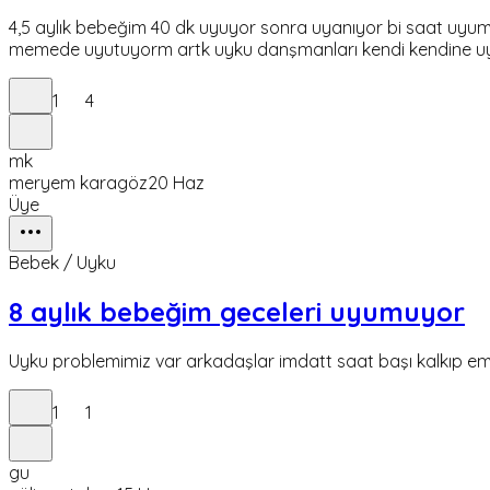
4,5 aylık bebeğim 40 dk uyuyor sonra uyanıyor bi saat uy
memede uyutuyorm artk uyku danşmanları kendi kendine uyu
1
4
mk
meryem karagöz
20 Haz
Üye
Bebek / Uyku
8 aylık bebeğim geceleri uyumuyor
Uyku problemimiz var arkadaşlar imdatt saat başı kalkıp emm
1
1
gu