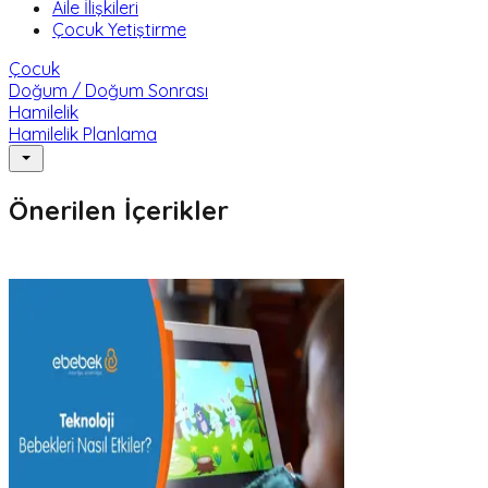
Aile İlişkileri
Çocuk Yetiştirme
Çocuk
Doğum / Doğum Sonrası
Hamilelik
Hamilelik Planlama
Önerilen İçerikler