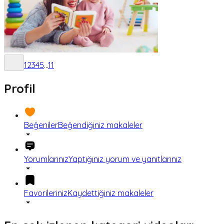
1
2
3
4
5
...
11
Profil
Beğeniler
Beğendiğiniz makaleler
Yorumlarınız
Yaptığınız yorum ve yanıtlarınız
Favorileriniz
Kaydettiğiniz makaleler