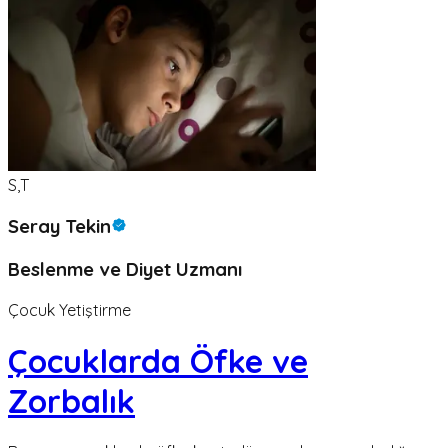
S,T
Seray Tekin
Beslenme ve Diyet Uzmanı
Çocuk Yetiştirme
Çocuklarda Öfke ve
Zorbalık