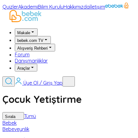
Quizler
Akademi
Bilim Kurulu
Hakkımızda
İletişim
Makale
bebek.com TV
Alışveriş Rehberi
Forum
Danışmanlıklar
Araçlar
Üye Ol / Giriş Yap
Çocuk Yetiştirme
Tümü
Sırala
Bebek
Bebeveynlik