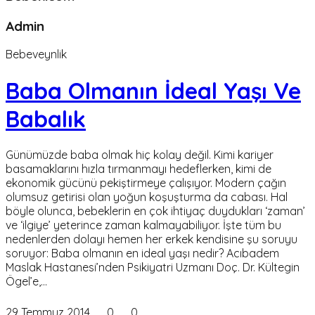
Admin
Bebeveynlik
Baba Olmanın İdeal Yaşı Ve
Babalık
Günümüzde baba olmak hiç kolay değil. Kimi kariyer
basamaklarını hızla tırmanmayı hedeflerken, kimi de
ekonomik gücünü pekiştirmeye çalışıyor. Modern çağın
olumsuz getirisi olan yoğun koşuşturma da cabası. Hal
böyle olunca, bebeklerin en çok ihtiyaç duydukları ‘zaman’
ve ‘ilgiye’ yeterince zaman kalmayabiliyor. İşte tüm bu
nedenlerden dolayı hemen her erkek kendisine şu soruyu
soruyor: Baba olmanın en ideal yaşı nedir? Acıbadem
Maslak Hastanesi’nden Psikiyatri Uzmanı Doç. Dr. Kültegin
Ögel’e,…
29 Temmuz 2014
0
0