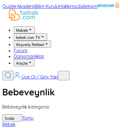
Quizler
Akademi
Bilim Kurulu
Hakkımızda
İletişim
Makale
bebek.com TV
Alışveriş Rehberi
Forum
Danışmanlıklar
Araçlar
Üye Ol / Giriş Yap
Bebeveynlik
Bebeveynlik kategorisi
Tümü
Sırala
Bebek