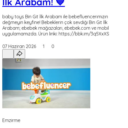
İlk Arabam! 💙
baby toys Bin Git İlk Arabam ile bebefluencerımızın
değmeyin keyfine! Bebeklerin çok sevdiği Bin Git İlk
Arabam; ebebek mağazaları, ebebek.com ve mobil
uygulamamızda. Ürün linki: https://bbk.im/3q5XxXS
07 Haziran 2026
1
0
Emzirme