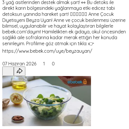
3 yağ asitlerinden destek almak şart! 👀 Bu detoks ile
direkt karın bölgesindeki yağlanmaya etki edicez tabi
detoksun yanında hareket şart! 🏃🏻‍♀️🏃🏻‍♀️ Anne Çocuk
Diyetisyeni Beyza Uyan! Anne ve çocuk beslenmesi üzerine
bilimsel, uygulanabilir ve hayat kolaylaştıran bilgilerle
bebek.com’dayım! Hamilelikten ek gıdaya, okul öncesinden
sağlıklı aile sofralarına kadar merak ettiğin her konuda
seninleyim. Profilime göz atmak için tıkla: 👉
https://www.bebek.com/uye/beyzauyan/
07 Haziran 2026
1
0