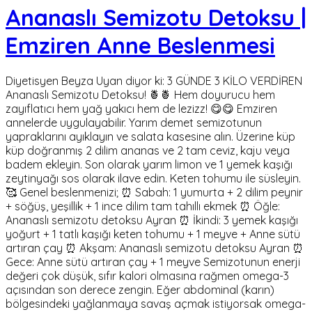
Ananaslı Semizotu Detoksu |
Emziren Anne Beslenmesi
Diyetisyen Beyza Uyan diyor ki: 3 GÜNDE 3 KİLO VERDİREN
Ananaslı Semizotu Detoksu! 🍍🍍 Hem doyurucu hem
zayıflatıcı hem yağ yakıcı hem de lezizz! 😋😋 Emziren
annelerde uygulayabilir. Yarım demet semizotunun
yapraklarını ayıklayın ve salata kasesine alın. Üzerine küp
küp doğranmış 2 dilim ananas ve 2 tam ceviz, kaju veya
badem ekleyin. Son olarak yarım limon ve 1 yemek kaşığı
zeytinyağı sos olarak ilave edin. Keten tohumu ile süsleyin.
🥰 Genel beslenmenizi; ⏰ Sabah: 1 yumurta + 2 dilim peynir
+ söğüş, yeşillik + 1 ince dilim tam tahıllı ekmek ⏰ Öğle:
Ananaslı semizotu detoksu Ayran ⏰ İkindi: 3 yemek kaşığı
yoğurt + 1 tatlı kaşığı keten tohumu + 1 meyve + Anne sütü
artıran çay ⏰ Akşam: Ananaslı semizotu detoksu Ayran ⏰
Gece: Anne sütü artıran çay + 1 meyve Semizotunun enerji
değeri çok düşük, sıfır kalori olmasına rağmen omega-3
açısından son derece zengin. Eğer abdominal (karın)
bölgesindeki yağlanmaya savaş açmak istiyorsak omega-