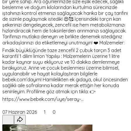
bir yere sahip. Ara öğünlerinizde size eşlik edecek, sağlıklı
beslenme ve doğum kilolarından kurtulma sürecinizde
iştahınızı kontrol etmenizi sağlayacak harika bir çay tarifini
de sizinle paylaşmak istedik! 😍🥰 İçerisindeki tarçın kan
şekerinizi dengeleyecek, zencefil ise hem metabolizmanızı
hızlandıracak hem de toksinlerden arınmanızı sağlayacak.
Tarifimizi mutlaka deneyin ve birlikte denemek istediğiniz
arkadaşlarınızı da etiketlemeyi unutmayın! ❤️ Malzemeler:
Fındık büyüklüğünde taze zencefil 2 çubuk tarçın 3 adet
karanfil 1 dilim limon Yapılışı : Malzemelerin üzerine 1 litre
kadar kaynar suyu ekliyoruz ve 10 dakika demlenmeye
bırakıyoruz. Anne ve çocuk beslenmesi üzerine bilimsel,
uygulanabilir ve hayat kolaylaştıran bilgilerle
bebek.com’dayım! Hamilelikten ek gıdaya, okul öncesinden
sağlıklı aile sofralarına kadar merak ettiğin her konuda
seninleyim. Profilime göz atmak için tıkla: 👉
https://www.bebek.com/uye/seray-...
07 Haziran 2026
1
0