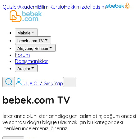
Quizler
Akademi
Bilim Kurulu
Hakkımızda
İletişim
Makale
bebek.com TV
Alışveriş Rehberi
Forum
Danışmanlıklar
Araçlar
Üye Ol / Giriş Yap
bebek.com TV
İster anne olun ister anneliğe yeni adım atın; doğum öncesi
ve sonrası doğru bilgiye ulaşmak için bu kategorideki
içerikleri incelemenizi öneririz.