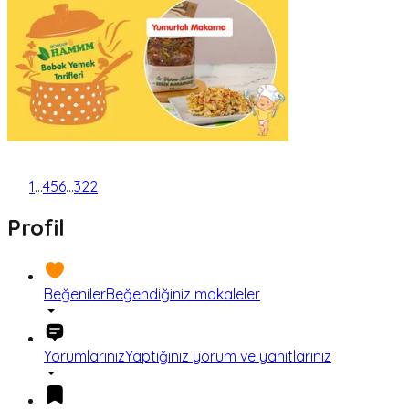
1
...
4
5
6
...
322
Profil
Beğeniler
Beğendiğiniz makaleler
Yorumlarınız
Yaptığınız yorum ve yanıtlarınız