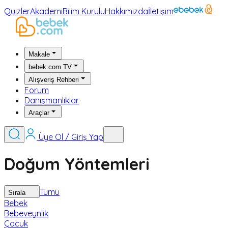
Quizler
Akademi
Bilim Kurulu
Hakkımızda
İletişim
Makale
bebek.com TV
Alışveriş Rehberi
Forum
Danışmanlıklar
Araçlar
Üye Ol / Giriş Yap
Doğum Yöntemleri
Tümü
Sırala
Bebek
Bebeveynlik
Çocuk