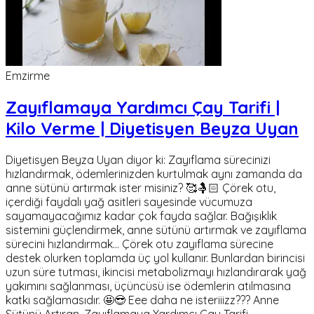
Emzirme
Zayıflamaya Yardımcı Çay Tarifi |
Kilo Verme | Diyetisyen Beyza Uyan
Diyetisyen Beyza Uyan diyor ki: Zayıflama sürecinizi
hızlandırmak, ödemlerinizden kurtulmak aynı zamanda da
anne sütünü artırmak ister misiniz? 🥰🤱🏻 Çörek otu,
içerdiği faydalı yağ asitleri sayesinde vücumuza
sayamayacağımız kadar çok fayda sağlar. Bağışıklık
sistemini güçlendirmek, anne sütünü artırmak ve zayıflama
sürecini hızlandırmak... Çörek otu zayıflama sürecine
destek olurken toplamda üç yol kullanır. Bunlardan birincisi
uzun süre tutması, ikincisi metabolizmayı hızlandırarak yağ
yakımını sağlanması, üçüncüsü ise ödemlerin atılmasına
katkı sağlamasıdır. 🤩😎 Eee daha ne isteriiizz??? Anne
Sütünü Artıran, Zayıflamaya Yardımcı Çay Tarifi