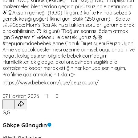
tahin 1 avuç kabak çekirdeği 1 tatlı kaşığı tarçın Yapılışı: Tüm
malzemeleri blenderdan geçirip pürüzsüz hale getiriyoruz.
🌟😋Akşam yemeği: (19.30) İlk gün: 3 köfte Fırında sebze 3
yemek kaşığı yoğurt İkinci gün: Balık (250 gram) + Salata
🌙🌙Gece: Mom’s Tea Aklınıza takılan soruları yorum olarak
bırakabilirsiniz. 🥰 İki günü “Doğum sonrası ödem atmak
için 5 egzersiz” videosu ile destekliyoruz.💪🏼
#hepyanımdaebebek Anne Çocuk Diyetisyeni Beyza Uyan!
Anne ve çocuk beslenmesi üzerine bilimsel, uygulanabilir ve
hayat kolaylaştıran bilgilerle bebek.com’dayım!
Hamilelikten ek gıdaya, okul öncesinden sağlıklı aile
sofralarına kadar merak ettiğin her konuda seninleyim.
Profilime göz atmak için tıkla: 👉
https://www.bebek.com/uye/beyzauyan/
07 Haziran 2026
1
0
G,G
Gökçe Günaydın