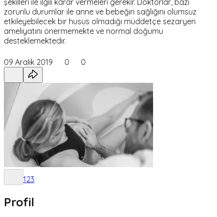
şekilleri ile ilgili karar vermeleri gerekir. Doktorlar, bazı
zorunlu durumlar ile anne ve bebeğin sağlığını olumsuz
etkileyebilecek bir husus olmadığı müddetçe sezaryen
ameliyatını önermemekte ve normal doğumu
desteklemektedir.
09 Aralık 2019
0
0
1
2
3
Profil