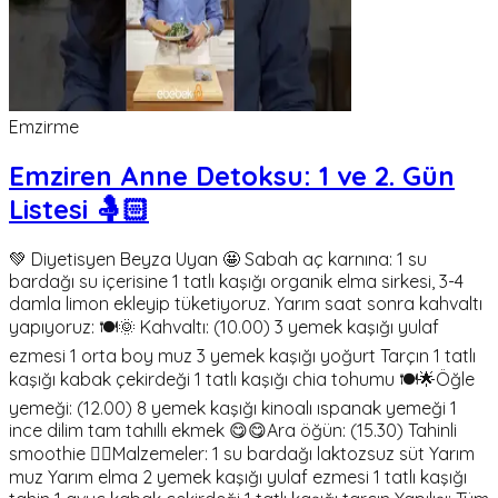
Emzirme
Emziren Anne Detoksu: 1 ve 2. Gün
Listesi 🤱🏻
💚 Diyetisyen Beyza Uyan 🤩 Sabah aç karnına: 1 su
bardağı su içerisine 1 tatlı kaşığı organik elma sirkesi, 3-4
damla limon ekleyip tüketiyoruz. Yarım saat sonra kahvaltı
yapıyoruz: 🍽️🌞 Kahvaltı: (10.00) 3 yemek kaşığı yulaf
ezmesi 1 orta boy muz 3 yemek kaşığı yoğurt Tarçın 1 tatlı
kaşığı kabak çekirdeği 1 tatlı kaşığı chia tohumu 🍽️🌟Öğle
yemeği: (12.00) 8 yemek kaşığı kinoalı ıspanak yemeği 1
ince dilim tam tahıllı ekmek 😋😋Ara öğün: (15.30) Tahinli
smoothie 🏃‍♀️Malzemeler: 1 su bardağı laktozsuz süt Yarım
muz Yarım elma 2 yemek kaşığı yulaf ezmesi 1 tatlı kaşığı