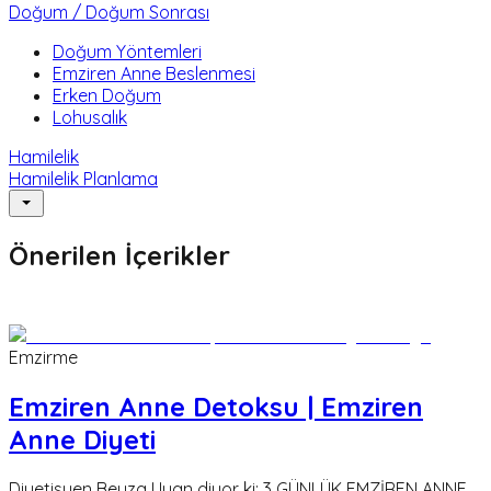
Doğum / Doğum Sonrası
Doğum Yöntemleri
Emziren Anne Beslenmesi
Erken Doğum
Lohusalık
Hamilelik
Hamilelik Planlama
Önerilen İçerikler
Emzirme
Emziren Anne Detoksu | Emziren
Anne Diyeti
Diyetisyen Beyza Uyan diyor ki: 3 GÜNLÜK EMZİREN ANNE