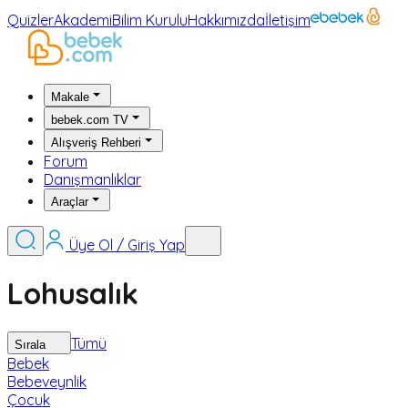
Quizler
Akademi
Bilim Kurulu
Hakkımızda
İletişim
Makale
bebek.com TV
Alışveriş Rehberi
Forum
Danışmanlıklar
Araçlar
Üye Ol / Giriş Yap
Lohusalık
Tümü
Sırala
Bebek
Bebeveynlik
Çocuk