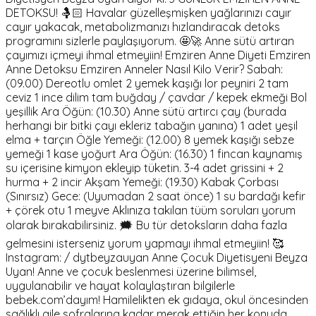
DETOKSU! 🤱🏻 Havalar güzelleşmişken yağlarınızı cayır
cayır yakacak, metabolizmanızı hızlandıracak detoks
programını sizlerle paylaşıyorum. 🤩🚀 Anne sütü artıran
çayımızı içmeyi ihmal etmeyiin! Emziren Anne Diyeti Emziren
Anne Detoksu Emziren Anneler Nasıl Kilo Verir? Sabah:
(09.00) Dereotlu omlet 2 yemek kaşığı lor peyniri 2 tam
ceviz 1 ince dilim tam buğday / çavdar / kepek ekmeği Bol
yeşillik Ara Öğün: (10.30) Anne sütü artırcı çay (burada
herhangi bir bitki çayı ekleriz tabağın yanına) 1 adet yeşil
elma + tarçın Öğle Yemeği: (12.00) 8 yemek kaşığı sebze
yemeği 1 kase yoğurt Ara Öğün: (16.30) 1 fincan kaynamış
su içerisine kimyon ekleyip tüketin. 3-4 adet grissini + 2
hurma + 2 incir Akşam Yemeği: (19.30) Kabak Çorbası
(Sınırsız) Gece: (Uyumadan 2 saat önce) 1 su bardağı kefir
+ çörek otu 1 meyve Aklınıza takılan tüüm soruları yorum
olarak bırakabilirsiniz. 🗯 Bu tür detoksların daha fazla
gelmesini isterseniz yorum yapmayı ihmal etmeyiin! 🥰
Instagram: / dytbeyzauyan Anne Çocuk Diyetisyeni Beyza
Uyan! Anne ve çocuk beslenmesi üzerine bilimsel,
uygulanabilir ve hayat kolaylaştıran bilgilerle
bebek.com’dayım! Hamilelikten ek gıdaya, okul öncesinden
sağlıklı aile sofralarına kadar merak ettiğin her konuda