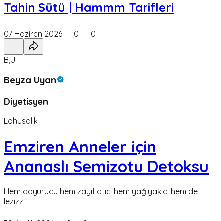
Tahin Sütü | Hammm Tarifleri
07 Haziran 2026
0
0
B,U
Beyza Uyan
Diyetisyen
Lohusalık
Emziren Anneler için
Ananaslı Semizotu Detoksu
Hem doyurucu hem zayıflatıcı hem yağ yakıcı hem de
lezizz!