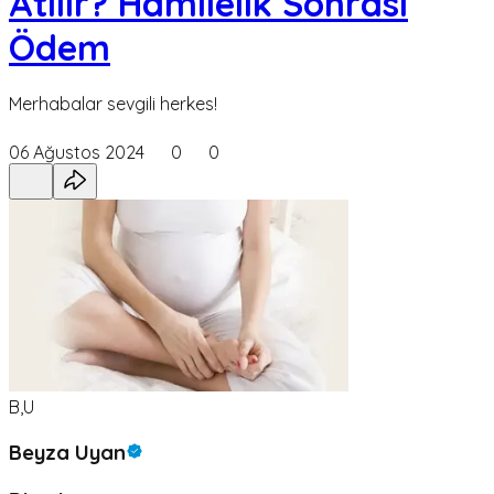
Atılır? Hamilelik Sonrası
Ödem
Merhabalar sevgili herkes!
06 Ağustos 2024
0
0
B,U
Beyza Uyan