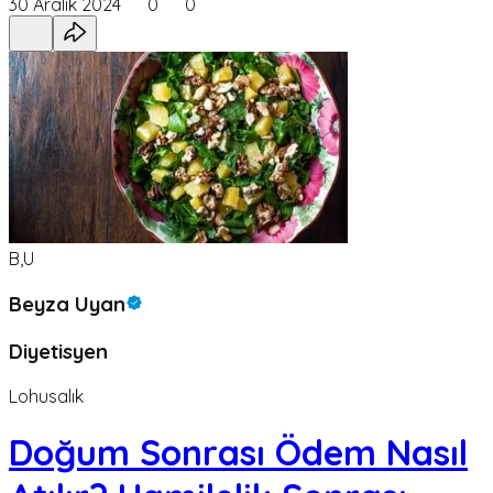
30 Aralık 2024
0
0
B,U
Beyza Uyan
Diyetisyen
Lohusalık
Doğum Sonrası Ödem Nasıl