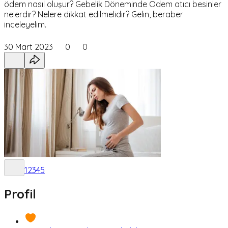
ödem nasıl oluşur? Gebelik Döneminde Ödem atıcı besinler
nelerdir? Nelere dikkat edilmelidir? Gelin, beraber
inceleyelim.
30 Mart 2023
0
0
1
2
3
4
5
Profil