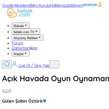
Quizler
Akademi
Bilim Kurulu
Hakkımızda
İletişim
Makale
bebek.com TV
Alışveriş Rehberi
Forum
Danışmanlıklar
Araçlar
Üye Ol / Giriş Yap
Açık Havada Oyun Oynaman
G,Ş,Ö
Gülen Şahin Öztürk