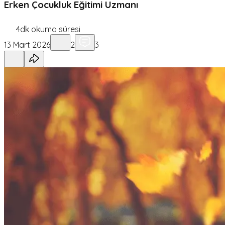
Erken Çocukluk Eğitimi Uzmanı
4
dk okuma süresi
13 Mart 2026
2
3