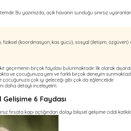
mdir. Bu yazımızda, açık havanın sunduğu sınırsız uyaranları v
 fiziksel (koordinasyon, kas gücü), sosyal (iletişim, özgüven) v
 vakit geçirmenin birçok faydası bulunmaktadır. İlk olarak dı
makta ve çocuğunuza yeni ve farklı birçok deneyim sunmaktadı
çocuğunuza çok iyi geleceği gibi çok da eğlencelidir.
ni daha detaylı inceleyelim.
 Gelişime 6 Faydası
fırsata kapı açtığından dolayı bilişsel gelişime ciddi katkıla