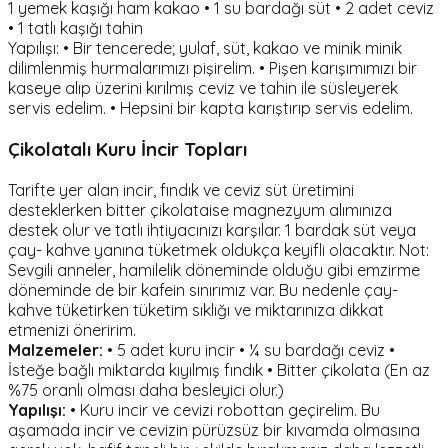
1 yemek kaşığı ham kakao • 1 su bardağı süt • 2 adet ceviz
• 1 tatlı kaşığı tahin
Yapılışı: • Bir tencerede; yulaf, süt, kakao ve minik minik
dilimlenmiş hurmalarımızı pişirelim. • Pişen karışımımızı bir
kaseye alıp üzerini kırılmış ceviz ve tahin ile süsleyerek
servis edelim. • Hepsini bir kapta karıştırıp servis edelim.
Çikolatalı Kuru İncir Topları
Tarifte yer alan incir, fındık ve ceviz süt üretimini
desteklerken bitter çikolataise magnezyum alımınıza
destek olur ve tatlı ihtiyacınızı karşılar. 1 bardak süt veya
çay- kahve yanına tüketmek oldukça keyifli olacaktır. Not:
Sevgili anneler, hamilelik döneminde olduğu gibi emzirme
döneminde de bir kafein sınırımız var. Bu nedenle çay-
kahve tüketirken tüketim sıklığı ve miktarınıza dikkat
etmenizi öneririm.
Malzemeler:
• 5 adet kuru incir • ¼ su bardağı ceviz •
İsteğe bağlı miktarda kıyılmış fındık • Bitter çikolata (En az
%75 oranlı olması daha besleyici olur.)
Yapılışı:
• Kuru incir ve cevizi robottan geçirelim. Bu
aşamada incir ve cevizin pürüzsüz bir kıvamda olmasına