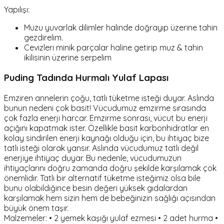
Yapılışı:
Muzu yuvarlak dilimler halinde doğrayıp üzerine tahin
gezdirelim.
Cevizleri minik parçalar haline getirip muz & tahin
ikilisinin üzerine serpelim
Puding Tadında Hurmalı Yulaf Lapası
Emziren annelerin çoğu, tatlı tüketme isteği duyar. Aslında
bunun nedeni çok basit! Vücudumuz emzirme sırasında
çok fazla enerji harcar. Emzirme sonrası, vücut bu enerji
açığını kapatmak ister. Özellikle basit karbonhidratlar en
kolay sindirilen enerji kaynağı olduğu için, bu ihtiyaç bize
tatlı isteği olarak yansır. Aslında vücudumuz tatlı değil
enerjiye ihtiyaç duyar. Bu nedenle, vücudumuzun
ihtiyaçlarını doğru zamanda doğru şekilde karşılamak çok
önemlidir. Tatlı bir alternatif tüketme isteğimiz olsa bile
bunu olabildiğince besin değeri yüksek gıdalardan
karşılamak hem sizin hem de bebeğinizin sağlığı açısından
büyük önem taşır.
Malzemeler: • 2 yemek kaşığı yulaf ezmesi • 2 adet hurma •