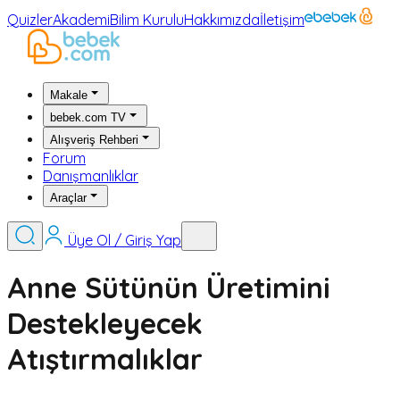
Quizler
Akademi
Bilim Kurulu
Hakkımızda
İletişim
Makale
bebek.com TV
Alışveriş Rehberi
Forum
Danışmanlıklar
Araçlar
Üye Ol / Giriş Yap
Anne Sütünün Üretimini
Destekleyecek
Atıştırmalıklar