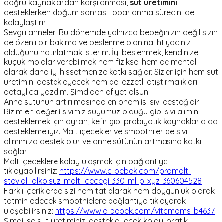
doğru kaynaklardan karşılanması,
süt üretimini
desteklerken doğum sonrası toparlanma sürecini de
kolaylaştırır.
Sevgili anneler! Bu dönemde yalnızca bebeğinizin değil sizin
de özenli bir bakıma ve beslenme planına ihtiyacınız
olduğunu hatırlatmak isterim. İyi beslenmek, kendinize
küçük molalar verebilmek hem fiziksel hem de mental
olarak daha iyi hissetmenize katkı sağlar. Sizler için hem süt
üretimini destekleyecek hem de lezzetli atıştırmalıkları
detaylıca yazdım. Şimdiden afiyet olsun.
Anne sütünün artırılmasında en önemlisi sıvı desteğidir.
Bizim en değerli sıvımız suyumuz olduğu gibi sıvı alımını
desteklemek için ayran, kefir gibi probiyotik kaynaklarla da
desteklemeliyiz. Malt içecekler ve smoothiler de sıvı
alımımıza destek olur ve anne sütünün artmasına katkı
sağlar.
Malt içeceklere kolay ulaşmak için bağlantıya
tıklayabilirsiniz:
https://www.e-bebek.com/promalt-
steviali-alkolsuz-malt-icecegi-330-ml-p-xyz-360604528
Farklı içeriklerde sizi hem tat olarak hem doygunluk olarak
tatmin edecek smoothielere bağlantıya tıklayarak
ulaşabilirsiniz:
https://www.e-bebek.com/vitamoms-b4637
Şimdi ise süt üretiminizi destekleyecek kolay, pratik