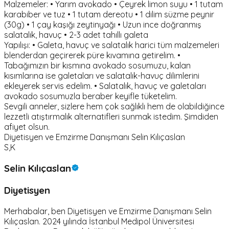
Malzemeler: • Yarım avokado • Çeyrek limon suyu • 1 tutam
karabiber ve tuz • 1 tutam dereotu • 1 dilim süzme peynir
(30g) • 1 çay kaşığı zeytinyağı • Uzun ince doğranmış
salatalık, havuç • 2-3 adet tahıllı galeta
Yapılışı: • Galeta, havuç ve salatalık harici tüm malzemeleri
blenderdan geçirerek püre kıvamına getirelim. •
Tabağımızın bir kısmına avokado sosumuzu, kalan
kısımlarına ise galetaları ve salatalık-havuç dilimlerini
ekleyerek servis edelim. • Salatalık, havuç ve galetaları
avokado sosumuzla beraber keyifle tüketelim.
Sevgili anneler, sizlere hem çok sağlıklı hem de olabildiğince
lezzetli atıştırmalık alternatifleri sunmak istedim. Şimdiden
afiyet olsun.
Diyetisyen ve Emzirme Danışmanı Selin Kılıçaslan
S,K
Selin Kılıçaslan
Diyetisyen
Merhabalar, ben Diyetisyen ve Emzirme Danışmanı Selin
Kılıçaslan. 2024 yılında İstanbul Medipol Üniversitesi