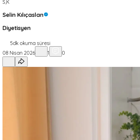
S,K
Selin Kılıçaslan
Diyetisyen
5
dk okuma süresi
08 Nisan 2026
1
0