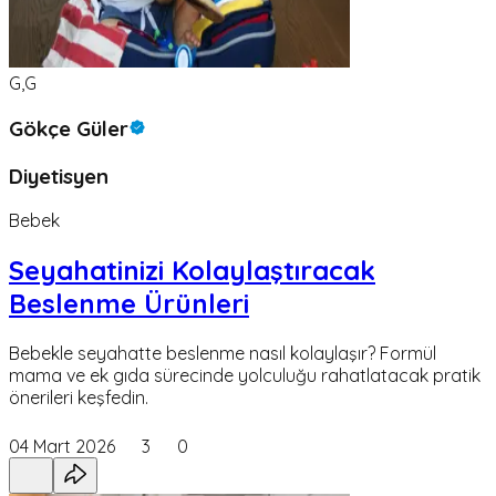
G,G
Gökçe Güler
Diyetisyen
Bebek
Seyahatinizi Kolaylaştıracak
Beslenme Ürünleri
Bebekle seyahatte beslenme nasıl kolaylaşır? Formül
mama ve ek gıda sürecinde yolculuğu rahatlatacak pratik
önerileri keşfedin.
04 Mart 2026
3
0