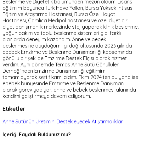
Beslenme ve Diyetetik bölümünden mezun oldum. Lisans
eğitimim boyunca Türk Hava Yolları, Bursa Yüksek İhtisas
Eğitim ve Araştırma Hastanesi, Bursa Özel Hayat
Hastanesi, Çamlıca Medipol hastanesi ve özel diyet bir
diyet danışmanlık merkezinde staj yaparak klinik beslenme,
yoğun bakım ve toplu beslenme sistemleri gibi farklı
alanlarda deneyim kazandım. Anne ve bebek
beslenmesine duyduğum ilgi doğrultusunda 2023 yılında
ebebek Emzirme ve Beslenme Danışmanlığı kapsamında
gönüllü bir şekilde Emzirme Destek Elçisi olarak hizmet
verdim. Aynı dönemde Temas Anne Sütü Gönüllüleri
Derneği’nden Emzirme Danışmanlığı eğitimimi
tamamlayarak sertifikamı aldım. Ekim 2024’ten bu yana ise
ebebek bünyesinde Emzirme ve Beslenme Danışmanı
olarak görev yapıyor, anne ve bebek beslenmesi alanında
kendimi geliştirmeye devam ediyorum.
Etiketler
Anne Sütünün Üretimini Destekleyecek Atıştırmalıklar
İçeriği Faydalı Buldunuz mu?