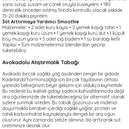
sarısı sürüp susam ve çörek otuyla süsleyelim. • 180
derecelik önceden ısıtılmış fırında kontrollü olacak şekilde
15-20 dakika pişirelim.
Süt Arttırmaya Yardımcı Smoothie
Malzemeler: • 2 adet kuru kayısı • 2 yemek kaşığı tahin • 1
yemek kaşığı kuru üzüm • 1 yemek kaşığı kuru dut • 1 küçük
boy muzun yarısı • 5 adet çiğ badem • 1 su bardağı kefir
Yapılışı: • Tüm malzemelerimizi blenderdan geçirip
tüketebiliriz.
Avokadolu Atıştırmalık Tabağı
Avokado birçok sağlıklı yağ asidinden zengin bir gıdadır.
Kadınlarda hormonsağlığı için birçok faydasının olması
yanında bebeğinizin beyin gelişimi için oldukça kıymetlidir.
Bu nedenle bu kaliteli gıdayı sadece kahvaltılarınızda değil
ara öğünlerinizde de tüketebileceğiniz bir alternatif olarak
sizlere sunmak istedim. Bu tabak gözünüzü ve midenizi
doyurmakla beraber içerdiği sağlıklı yağlar, protein ve
tahıllı karbonhidrat kaynaklarıyla dengeli bir ara öğün
oluşturur. Aynı zamanda sebze alımınızı da arttırarak süt
üretiminize destek olur.