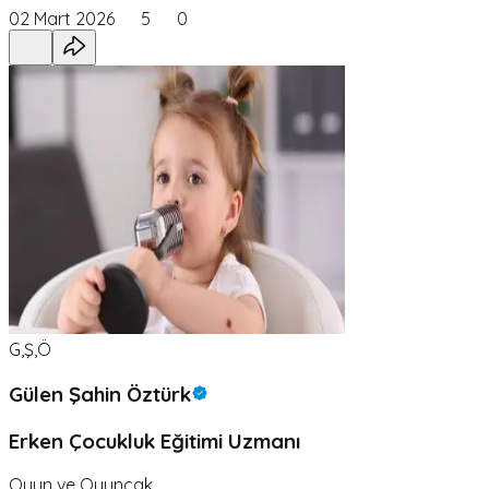
02 Mart 2026
5
0
G,Ş,Ö
Gülen Şahin Öztürk
Erken Çocukluk Eğitimi Uzmanı
Oyun ve Oyuncak