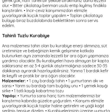
gerek yok, hafif taneli bir şekilde bırakmanız daha lezzetli
olur. • Bitter çikolatayı benmari usulü eritip kıyılmış fındıkla
karıştıralım. • İncir-ceviz karışımımızdan elimizle
yuvarlayarak küçük toplar yapalım • Topları çikolataya
bulayıp biraz buzdolabında beklettikten sonra servis
edelim.
Tahinli Tuzlu Kurabiye
Ana malzemesi tahin olan bu kurabiye enerji alımınıza, süt
üretiminize ve bebeğinizin kemik gelişimine katkıda
bulunurken aynı zamanda lezzetli bir ara öğün yapmanıza
yardımcı olacaktır. Bu kurabiyeleri hava almayan bir kapta
saklarsanız en az 3-4 günlük atıştırmalığınızı sadece 30-35
dakikanızı ayırarak hazırlayabilirsiniz. Yanına 1 bardak kefir
ile keyifli ve pratik bir ara öğün olacaktır.
Malzemeler:
• 1 çay bardağı tahin • 1 yumurtanın akı ve
sarısı • Yarım su bardağı tam buğday unu • 1 yemek kaşığı
sirke • 1 tatlı kaşığı kabartma tozu
Yapılışı:
• Yumurta sarısı hariç tüm malzemelerimizi bir
karıştırma kabında güzelce yoğuralım. • Karışımı elimizle
yuvarlayarak küçük toplar haline getirelim ve yağlı kağıt
serilmiş tepsiye dizelim. • Kurabiyelerimizin üzerine yumurta