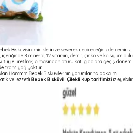
bek Bisküvisini miniklerinize severek yedireceğinizden eminiz
, içeriğinde 8 mineral, 12 vitamin, demir, çinko ve kalsiyum 
tüyle üretilmiş olmasından ötürü katı gıdalara geçiş dönemin
de trans yağ yoktur.
olan Hammm Bebek Bisküvilerinin yorumlarına bakalım:
tik ve lezzetli
Bebek Bisküvili Çilekli Kup tarifimizi
izleyebilir