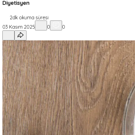
Diyetisyen
2
dk okuma süresi
03 Kasım 2025
0
0