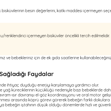
isküvilerinin besin değerlerini, katkı maddesi içermeyen seçen
u/renklendirici içermeyen bisküviler öncelikli tercih edilmelidir.
ve bebekleriniz için de ek gıda saatlerine kullanabileceğini
 Sağladığı Faydalar
de ihtiyaç duyduğu enerjiyi karşılamaya yardımcı olur.
e yağ küreciklerinin küçüklüğü nedeniyle bazı bebeklerde daha k
avram-ısır davranışı el-göz koordinasyonu ve oral motor gelişimi
mesi arasında köprü görevi görerek bebeğin farklı dokulara u
ya bebeğin iştahının düşük olduğu dönemlerde hızlı ve güvenli b