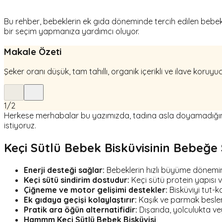
Bu rehber, bebeklerin ek gıda döneminde tercih edilen bebek b
bir seçim yapmanıza yardımcı oluyor.
Makale Özeti
Şeker oranı düşük, tam tahıllı, organik içerikli ve ilave koruyuc
1
/
2
Herkese merhabalar bu yazımızda, tadına asla doyamadığımız 
istiyoruz.
Keçi Sütlü Bebek Bisküvisinin Bebeğe
Enerji desteği sağlar:
Bebeklerin hızlı büyüme dönemin
Keçi sütü sindirim dostudur:
Keçi sütü protein yapısı v
Çiğneme ve motor gelişimi destekler:
Bisküviyi tut-k
Ek gıdaya geçişi kolaylaştırır:
Kaşık ve parmak beslen
Pratik ara öğün alternatifidir:
Dışarıda, yolculukta ve
Hammm Keçi Sütlü Bebek Bisküvisi