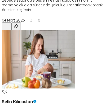
Bebekle seyahatte beslenme nasıl kolaylaşır? Formül
mama ve ek gıda sürecinde yolculuğu rahatlatacak pratik
önerileri keşfedin.
04 Mart 2026
3
0
S,K
Selin Kılıçaslan