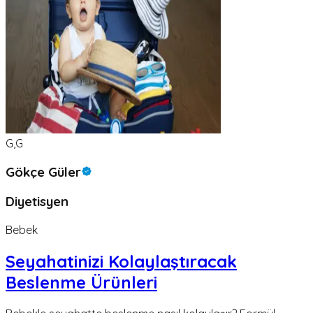
G,G
Gökçe Güler
Diyetisyen
Bebek
Seyahatinizi Kolaylaştıracak
Beslenme Ürünleri