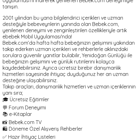
Uygulaması'nı indirerek yenilenen Bebek.com deneyimiyle
tanışın.
2001 yılından bu yana bilgilendirici içerikleri ve uzman
desteğiyle bebeveynlerin yanında olan Bebek.com,
yenilenen deneyimi ve zenginleştirilen özellikleriyle artık
ebebek Mobil Uygulaması'nda!
Bebek.com’da hafta hafta bebeğinizin gelişimini yakından
takip ederken uzman içerikleri ve rehberlerle aklınızdaki
sorulara güvenilir yanıtlar bulabilir, Yenidoğan Günlüğü ile
bebeğinizin gelişimini ve günlük rutinlerini kolayca
kaydedebilirsiniz. Ayrıca ücretsiz birebir danışmanlık
hizmetleri sayesinde ihtiyaç duyduğunuz her an uzman
desteğine ulaşabilirsiniz.
Takip araçları, danışmanlık hizmetleri ve uzman içeriklerinin
yanı sıra;
🎓 Ücretsiz Eğitimler
💬 Forum Deneyimi
📚 e-Kitaplar
📸 Bebek.com TV
🛍️ Döneme Özel Alışveriş Rehberler
✅ Hazır İhtiyaç Listeleri