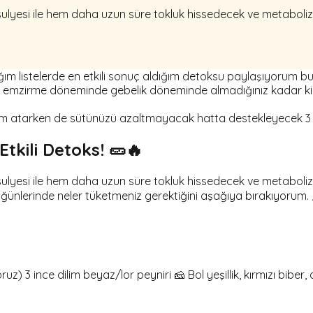
ulyesi ile hem daha uzun süre tokluk hissedecek ve metabolizm
ğım listelerde en etkili sonuç aldığım detoksu paylaşıyorum bug
rip, emzirme döneminde gebelik döneminde almadığınız kadar k
ödem atarken de sütünüzü azaltmayacak hatta destekleyecek 3
tkili Detoks! 🥒🔥
sulyesi ile hem daha uzun süre tokluk hissedecek ve metaboli
 öğünlerinde neler tüketmeniz gerektiğini aşağıya bırakıyoru
) 3 ince dilim beyaz/lor peyniri 🧀 Bol yeşillik, kırmızı biber, 