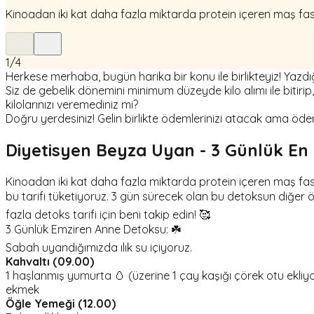
Kinoadan iki kat daha fazla miktarda protein içeren maş fas
1
/
4
Herkese merhaba, bugün harika bir konu ile birlikteyiz! Yazdı
Siz de gebelik dönemini minimum düzeyde kilo alımı ile biti
kilolarınızı veremediniz mi?
Doğru yerdesiniz! Gelin birlikte ödemlerinizi atacak ama 
Diyetisyen Beyza Uyan - 3 Günlük En E
Kinoadan iki kat daha fazla miktarda protein içeren maş fa
bu tarifi tüketiyoruz. 3 gün sürecek olan bu detoksun diğer
fazla detoks tarifi için beni takip edin! 🥰
3 Günlük Emziren Anne Detoksu: ☘️
Sabah uyandığımızda ılık su içiyoruz.
Kahvaltı (09.00)
1 haşlanmış yumurta 🥚 (üzerine 1 çay kaşığı çörek otu ekliyoruz
ekmek
Öğle Yemeği (12.00)