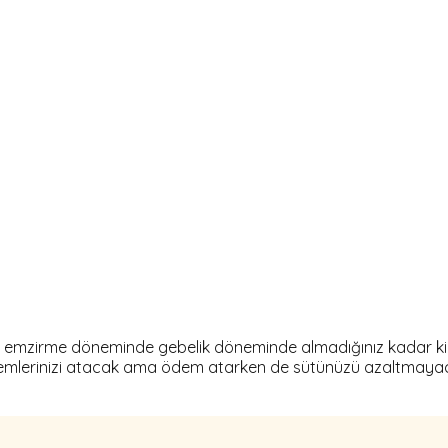
rip, emzirme döneminde gebelik döneminde almadığınız kadar k
kte ödemlerinizi atacak ama ödem atarken de sütünüzü azaltma