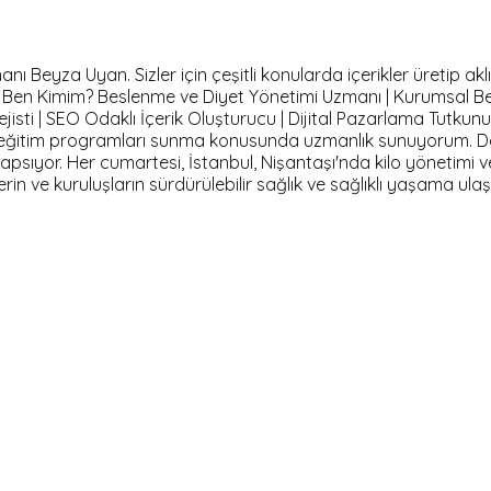
Beyza Uyan. Sizler için çeşitli konularda içerikler üretip aklı
m. Ben Kimim? Beslenme ve Diyet Yönetimi Uzmanı | Kurumsal B
isti | SEO Odaklı İçerik Oluşturucu | Dijital Pazarlama Tutkun
ve eğitim programları sunma konusunda uzmanlık sunuyorum. D
 kapsıyor. Her cumartesi, İstanbul, Nişantaşı'nda kilo yönetimi 
lerin ve kuruluşların sürdürülebilir sağlık ve sağlıklı yaşama 