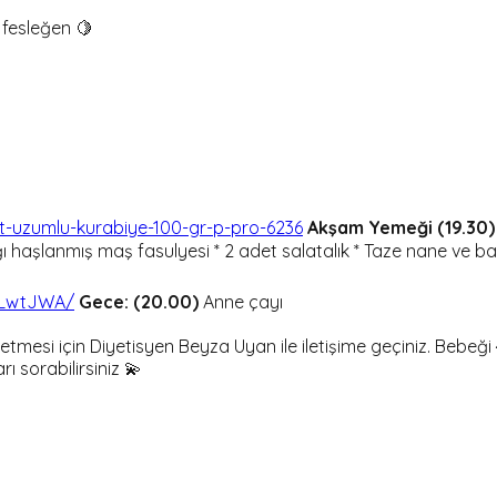
 fesleğen 🍋
-uzumlu-kurabiye-100-gr-p-pro-6236
Akşam Yemeği (19.30)
ğı haşlanmış maş fasulyesi * 2 adet salatalık * Taze nane ve ba
dLwtJWA/
Gece: (20.00)
Anne çayı
vize etmesi için Diyetisyen Beyza Uyan ile iletişime geçiniz. B
ı sorabilirsiniz 💫