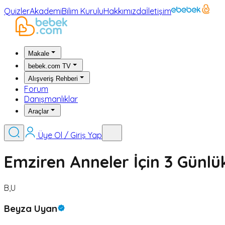
Quizler
Akademi
Bilim Kurulu
Hakkımızda
İletişim
Makale
bebek.com TV
Alışveriş Rehberi
Forum
Danışmanlıklar
Araçlar
Üye Ol / Giriş Yap
Emziren Anneler İçin 3 Günlük
B,U
Beyza Uyan