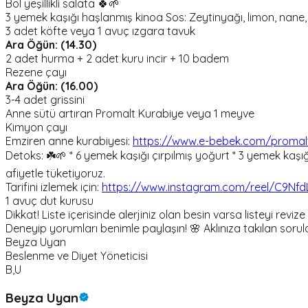
Bol yeşillikli salata 🍀🌱
3 yemek kaşığı haşlanmış kinoa Sos: Zeytinyağı, limon, nane,
3 adet köfte veya 1 avuç ızgara tavuk
Ara Öğün: (14.30)
2 adet hurma + 2 adet kuru incir + 10 badem
Rezene çayı
Ara Öğün: (16.00)
3-4 adet grissini
Anne sütü artıran Promalt Kurabiye veya 1 meyve
Kimyon çayı
Emziren anne kurabiyesi:
https://www.e-bebek.com/promalt
Detoks: ☘️🌱 * 6 yemek kaşığı çırpılmış yoğurt * 3 yemek kaşı
afiyetle tüketiyoruz.
Tarifini izlemek için:
https://www.instagram.com/reel/C9Nf
1 avuç dut kurusu
Dikkat! Liste içerisinde alerjiniz olan besin varsa listeyi re
Deneyip yorumları benimle paylaşın! 🌸 Aklınıza takılan sorular
Beyza Uyan
Beslenme ve Diyet Yöneticisi
B,U
Beyza Uyan