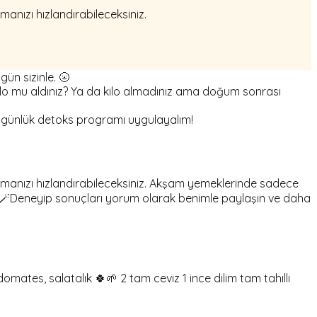
anızı hızlandırabileceksiniz.
ün sizinle. 🌝
ilo mu aldınız? Ya da kilo almadınız ama doğum sonrası
 günlük detoks programı uygulayalım!
zmanızı hızlandırabileceksiniz. Akşam yemeklerinde sadece
m. 🪄Deneyip sonuçları yorum olarak benimle paylaşın ve daha
domates, salatalık 🍀🌱 2 tam ceviz 1 ince dilim tam tahıllı