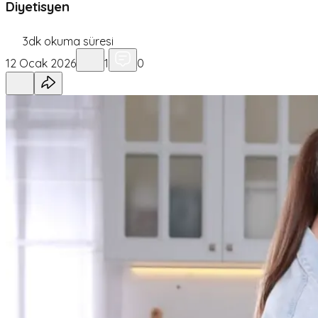
Diyetisyen
3
dk okuma süresi
12 Ocak 2026
1
0