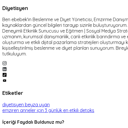
Diyetisyen
Ben ebebek'in Beslenme ve Diyet Yöneticisi, Emzirme Danışmanı 
kaynaklardan güncel bilgileri tarayıp sizinle buluşturuyoru
Deneyimli Etkinlik Sunucusu ve Eğitmen | Sosyal Medya Stratej
uzmanım, kurumsal danışmanlık, canlı etkinlik barındırma 
oluşturma ve etkili dijital pazarlama stratejileri oluşturmayı
kişiselleştirilmiş beslenme ve diyet planları sunuyorum. Birey
tutkuluyum.
Etiketler
diyetisyen beyza uyan
emziren anneler için 3 günlük en etkili detoks
İçeriği Faydalı Buldunuz mu?