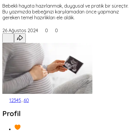
Bebekli hayata hazırlanmak, duygusal ve pratik bir süreçtir.
Bu yazımızda bebeğinizi karşılamadan önce yapmanız
gereken temel hazırlıkları ele aldık.
26 Ağustos 2024
0
0
1
2
3
4
5
...
60
Profil