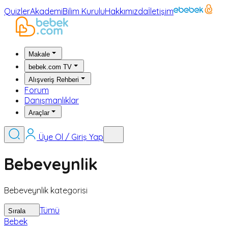
Quizler
Akademi
Bilim Kurulu
Hakkımızda
İletişim
Makale
bebek.com TV
Alışveriş Rehberi
Forum
Danışmanlıklar
Araçlar
Üye Ol / Giriş Yap
Bebeveynlik
Bebeveynlik kategorisi
Tümü
Sırala
Bebek