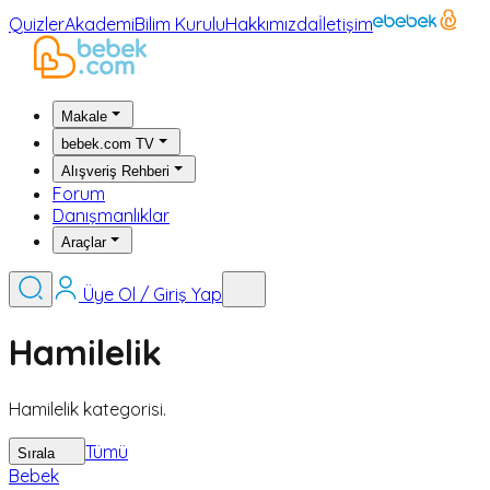
Quizler
Akademi
Bilim Kurulu
Hakkımızda
İletişim
Makale
bebek.com TV
Alışveriş Rehberi
Forum
Danışmanlıklar
Araçlar
Üye Ol / Giriş Yap
Hamilelik
Hamilelik kategorisi.
Tümü
Sırala
Bebek