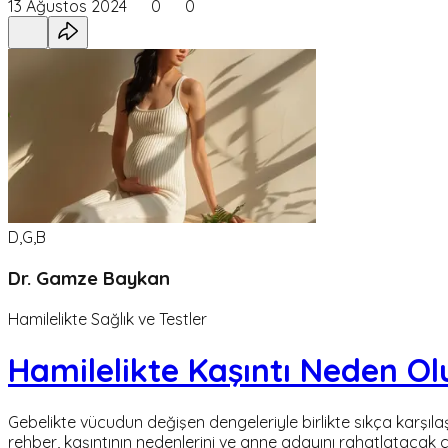
13 Ağustos 2024
0
0
D,G,B
Dr. Gamze Baykan
Hamilelikte Sağlık ve Testler
Hamilelikte Kaşıntı Neden Ol
Gebelikte vücudun değişen dengeleriyle birlikte sıkça karşıla
rehber, kaşıntının nedenlerini ve anne adayını rahatlatacak çö