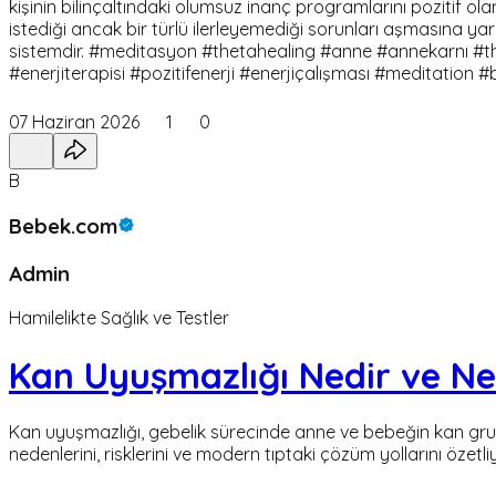
kişinin bilinçaltındaki olumsuz inanç programlarını pozitif ola
istediği ancak bir türlü ilerleyemediği sorunları aşmasına yar
sistemdir. #meditasyon #thetahealing #anne #annekarnı #thetah
#enerjiterapisi #pozitifenerji #enerjiçalışması #meditation #bil
07 Haziran 2026
1
0
B
Bebek.com
Admin
Hamilelikte Sağlık ve Testler
Kan Uyuşmazlığı Nedir ve Ned
Kan uyuşmazlığı, gebelik sürecinde anne ve bebeğin kan gru
nedenlerini, risklerini ve modern tıptaki çözüm yollarını özetliy