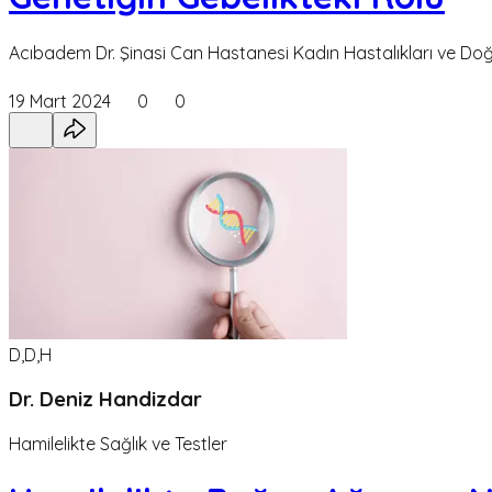
Acıbadem Dr. Şinasi Can Hastanesi Kadın Hastalıkları ve Doğum, 
19 Mart 2024
0
0
D,D,H
Dr. Deniz Handizdar
Hamilelikte Sağlık ve Testler