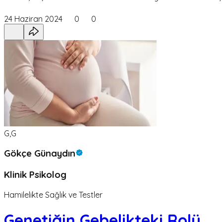
24 Haziran 2024
0
0
G,G
Gökçe Günaydın
Klinik Psikolog
Hamilelikte Sağlık ve Testler
Genetiğin Gebelikteki Rolü