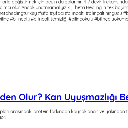
nlarla değiştirmek için beyin dalgalarının 4-7 devir frekansında
dımcı olur. Ancak unutmamalıyız ki, Theta Healing'in tek başına
ealingturkey #şifa #şifacı #bilincalti #bilinçaltınıngücü #bil
inç #bilinçaltı #bilinçaltıtemizliği #bilinçokulu #bilinçaltıokuma
en Olur? Kan Uyuşmazlığı Beli
pları arasındaki protein farkından kaynaklanan ve yakından t
or.