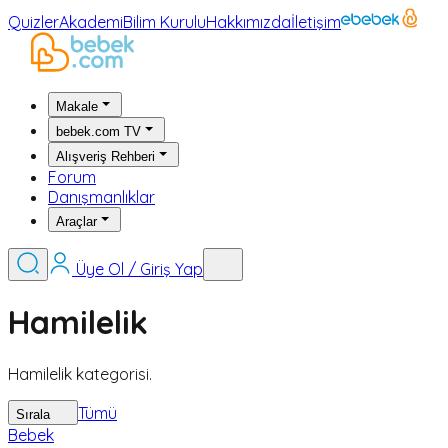
Quizler
Akademi
Bilim Kurulu
Hakkımızda
İletişim
Makale
bebek.com TV
Alışveriş Rehberi
Forum
Danışmanlıklar
Araçlar
Üye Ol / Giriş Yap
Hamilelik
Hamilelik kategorisi.
Tümü
Sırala
Bebek