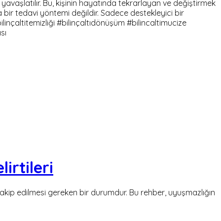
 yavaşlatılır. Bu, kişinin hayatında tekrarlayan ve değiştirmek
 bir tedavi yöntemi değildir. Sadece destekleyici bir
inçaltitemizliği #bilinçaltıdönüşüm #bilincaltimucize
sı
rtileri
akip edilmesi gereken bir durumdur. Bu rehber, uyuşmazlığın